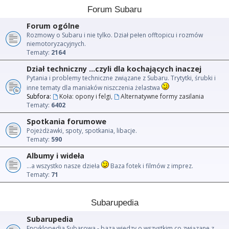
Forum Subaru
Forum ogólne
Rozmowy o Subaru i nie tylko. Dział pełen offtopicu i rozmów
niemotoryzacyjnych.
Tematy:
2164
Dział techniczny ...czyli dla kochających inaczej
Pytania i problemy techniczne związane z Subaru. Trytytki, śrubki i
inne tematy dla maniaków niszczenia żelastwa
Subfora:
Koła: opony i felgi
,
Alternatywne formy zasilania
Tematy:
6402
Spotkania forumowe
Pojeżdżawki, spoty, spotkania, libacje.
Tematy:
590
Albumy i wideła
...a wszystko nasze dzieła
Baza fotek i filmów z imprez.
Tematy:
71
Subarupedia
Subarupedia
Encyklopedia Subarowa - baza wiedzy o wszystkim co związane z