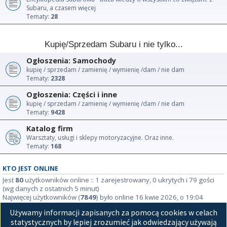
Subaru, a czasem więcej
Tematy:
28
Kupię/Sprzedam Subaru i nie tylko...
Ogłoszenia: Samochody
kupię / sprzedam / zamienię / wymienię /dam / nie dam
Tematy:
2328
Ogłoszenia: Części i inne
kupię / sprzedam / zamienię / wymienię /dam / nie dam
Tematy:
9428
Katalog firm
Warsztaty, usługi i sklepy motoryzacyjne. Oraz inne.
Tematy:
168
KTO JEST ONLINE
Jest
80
użytkowników online :: 1 zarejestrowany, 0 ukrytych i 79 gości
(wg danych z ostatnich 5 minut)
Najwięcej użytkowników (
7849
) było online 16 kwie 2026, o 19:04
Używamy informacji zapisanych za pomocą cookies w celach
STATYSTYKI
statystycznych by lepiej zrozumieć jak odwiedzający używają