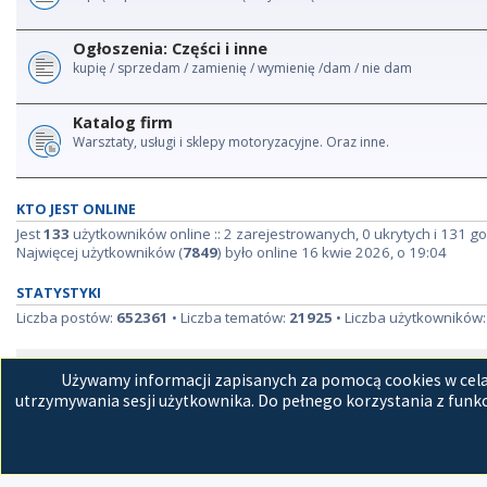
Ogłoszenia: Części i inne
kupię / sprzedam / zamienię / wymienię /dam / nie dam
Katalog firm
Warsztaty, usługi i sklepy motoryzacyjne. Oraz inne.
KTO JEST ONLINE
Jest
133
użytkowników online :: 2 zarejestrowanych, 0 ukrytych i 131 go
Najwięcej użytkowników (
7849
) było online 16 kwie 2026, o 19:04
STATYSTYKI
Liczba postów:
652361
• Liczba tematów:
21925
• Liczba użytkowników
Strona główna
Kon
Używamy informacji zapisanych za pomocą cookies w celac
utrzymywania sesji użytkownika. Do pełnego korzystania z funkc