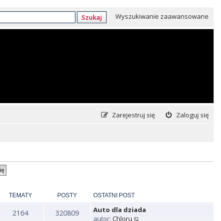
Wyszukiwanie zaawansowane
Szukaj
Zarejestruj się
Zaloguj się
TEMATY
POSTY
OSTATNI POST
Auto dla dziada
2164
320809
W
autor:
Chloru