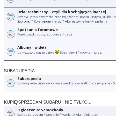
Dział techniczny ...czyli dla kochających inaczej
Pytania i problemy techniczne związane z Subaru. Trytytki, śrubki 
Subfora:
Koła: opony i felgi
,
Alternatywne formy zasilania
Spotkania forumowe
Pojeżdżawki, spoty, spotkania, libacje.
Albumy i wideła
...a wszystko nasze dzieła
Baza fotek i filmów z imprez.
SUBARUPEDIA
Subarupedia
Encyklopedia Subarowa - baza wiedzy o wszystkim co związane z S
KUPIĘ/SPRZEDAM SUBARU I NIE TYLKO...
Ogłoszenia: Samochody
kupię / sprzedam / zamienię / wymienię /dam / nie dam