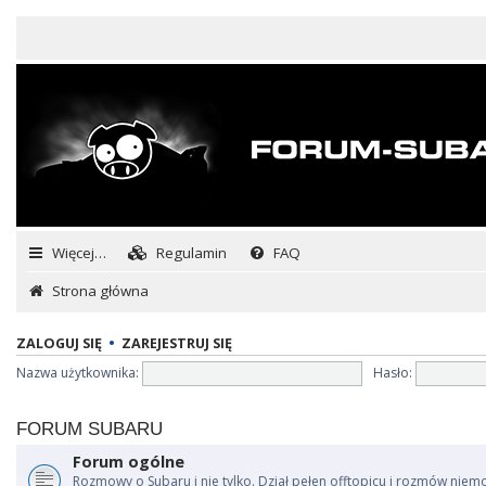
Więcej…
Regulamin
FAQ
Strona główna
ZALOGUJ SIĘ
•
ZAREJESTRUJ SIĘ
Nazwa użytkownika:
Hasło:
FORUM SUBARU
Forum ogólne
Rozmowy o Subaru i nie tylko. Dział pełen offtopicu i rozmów niem