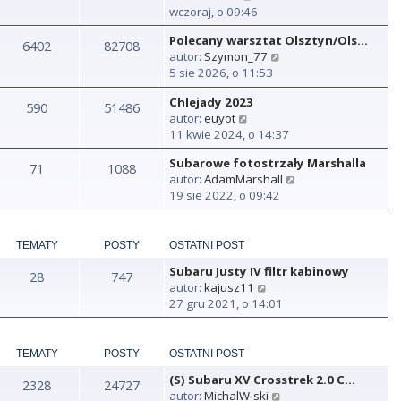
y
wczoraj, o 09:46
ś
Polecany warsztat Olsztyn/Ols…
w
6402
82708
W
autor:
Szymon_77
i
y
5 sie 2026, o 11:53
e
ś
t
Chlejady 2023
w
590
51486
l
W
autor:
euyot
i
n
y
11 kwie 2024, o 14:37
e
a
ś
t
j
Subarowe fotostrzały Marshalla
w
71
1088
l
n
W
autor:
AdamMarshall
i
n
o
y
19 sie 2022, o 09:42
e
a
w
ś
t
j
s
w
l
n
z
i
n
TEMATY
POSTY
OSTATNI POST
o
y
e
a
w
p
Subaru Justy IV filtr kabinowy
t
28
747
j
s
o
W
autor:
kajusz11
l
n
z
s
y
27 gru 2021, o 14:01
n
o
y
t
ś
a
w
p
w
j
s
o
i
TEMATY
POSTY
OSTATNI POST
n
z
s
e
o
y
t
(S) Subaru XV Crosstrek 2.0 C…
t
2328
24727
w
p
W
autor:
MichalW-ski
l