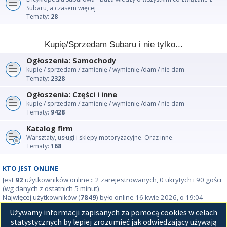
Subaru, a czasem więcej
Tematy:
28
Kupię/Sprzedam Subaru i nie tylko...
Ogłoszenia: Samochody
kupię / sprzedam / zamienię / wymienię /dam / nie dam
Tematy:
2328
Ogłoszenia: Części i inne
kupię / sprzedam / zamienię / wymienię /dam / nie dam
Tematy:
9428
Katalog firm
Warsztaty, usługi i sklepy motoryzacyjne. Oraz inne.
Tematy:
168
KTO JEST ONLINE
Jest
92
użytkowników online :: 2 zarejestrowanych, 0 ukrytych i 90 gości
(wg danych z ostatnich 5 minut)
Najwięcej użytkowników (
7849
) było online 16 kwie 2026, o 19:04
Używamy informacji zapisanych za pomocą cookies w celach
STATYSTYKI
statystycznych by lepiej zrozumieć jak odwiedzający używają