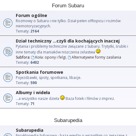
Forum Subaru
Forum ogólne
Rozmowy o Subaru i nie tylko. Dział pełen offtopicu i rozmów
niemotoryzacyjnych.
Tematy:
2164
Dział techniczny ...czyli dla kochających inaczej
Pytania i problemy techniczne związane z Subaru. Trytytki, śrubki i
inne tematy dla maniaków niszczenia żelastwa
Subfora:
Koła: opony i felgi
,
Alternatywne formy zasilania
Tematy:
6402
Spotkania forumowe
Pojeżdżawki, spoty, spotkania, libacje.
Tematy:
590
Albumy i wideła
...a wszystko nasze dzieła
Baza fotek i filmów z imprez.
Tematy:
71
Subarupedia
Subarupedia
Encyklopedia Subarowa - baza wiedzy o wszystkim co związane z