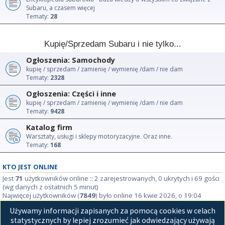
Subaru, a czasem więcej
Tematy:
28
Kupię/Sprzedam Subaru i nie tylko...
Ogłoszenia: Samochody
kupię / sprzedam / zamienię / wymienię /dam / nie dam
Tematy:
2328
Ogłoszenia: Części i inne
kupię / sprzedam / zamienię / wymienię /dam / nie dam
Tematy:
9428
Katalog firm
Warsztaty, usługi i sklepy motoryzacyjne. Oraz inne.
Tematy:
168
KTO JEST ONLINE
Jest
71
użytkowników online :: 2 zarejestrowanych, 0 ukrytych i 69 gości
(wg danych z ostatnich 5 minut)
Najwięcej użytkowników (
7849
) było online 16 kwie 2026, o 19:04
Używamy informacji zapisanych za pomocą cookies w celach
STATYSTYKI
statystycznych by lepiej zrozumieć jak odwiedzający używają