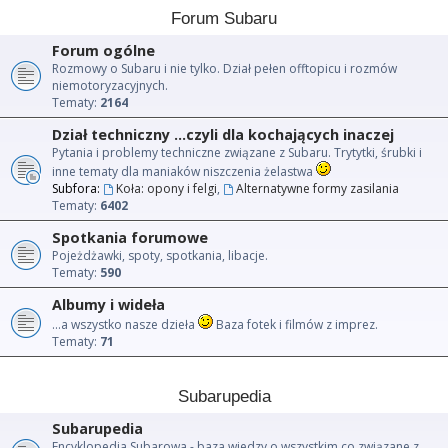
Forum Subaru
Forum ogólne
Rozmowy o Subaru i nie tylko. Dział pełen offtopicu i rozmów
niemotoryzacyjnych.
Tematy:
2164
Dział techniczny ...czyli dla kochających inaczej
Pytania i problemy techniczne związane z Subaru. Trytytki, śrubki i
inne tematy dla maniaków niszczenia żelastwa
Subfora:
Koła: opony i felgi
,
Alternatywne formy zasilania
Tematy:
6402
Spotkania forumowe
Pojeżdżawki, spoty, spotkania, libacje.
Tematy:
590
Albumy i wideła
...a wszystko nasze dzieła
Baza fotek i filmów z imprez.
Tematy:
71
Subarupedia
Subarupedia
Encyklopedia Subarowa - baza wiedzy o wszystkim co związane z