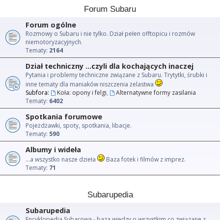
Forum Subaru
Forum ogólne
Rozmowy o Subaru i nie tylko. Dział pełen offtopicu i rozmów
niemotoryzacyjnych.
Tematy:
2164
Dział techniczny ...czyli dla kochających inaczej
Pytania i problemy techniczne związane z Subaru. Trytytki, śrubki i
inne tematy dla maniaków niszczenia żelastwa
Subfora:
Koła: opony i felgi
,
Alternatywne formy zasilania
Tematy:
6402
Spotkania forumowe
Pojeżdżawki, spoty, spotkania, libacje.
Tematy:
590
Albumy i wideła
...a wszystko nasze dzieła
Baza fotek i filmów z imprez.
Tematy:
71
Subarupedia
Subarupedia
Encyklopedia Subarowa - baza wiedzy o wszystkim co związane z