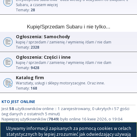
Subaru, a czasem więcej
Tematy:
28
Kupię/Sprzedam Subaru i nie tylko...
Ogłoszenia: Samochody
kupię / sprzedam / zamienię / wymienię /dam / nie dam
Tematy:
2328
Ogłoszenia: Części i inne
kupię / sprzedam / zamienię / wymienię /dam / nie dam
Tematy:
9428
Katalog firm
Warsztaty, usługi i sklepy motoryzacyjne. Oraz inne.
Tematy:
168
KTO JEST ONLINE
Jest
58
użytkowników online :: 1 zarejestrowany, 0 ukrytych i 57 gości
(wg danych z ostatnich 5 minut)
Najwięcej użytkowników (
7849
) było online 16 kwie 2026, o 19:04
Używamy informacji zapisanych za pomocą cookies w celach
STATYSTYKI
statystycznych by lepiej zrozumieć jak odwiedzający używają