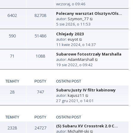
y
wczoraj, o 09:46
ś
Polecany warsztat Olsztyn/Ols…
w
6402
82708
W
autor:
Szymon_77
i
y
5 sie 2026, o 11:53
e
ś
t
Chlejady 2023
w
590
51486
l
W
autor:
euyot
i
n
y
11 kwie 2024, o 14:37
e
a
ś
t
j
Subarowe fotostrzały Marshalla
w
71
1088
l
n
W
autor:
AdamMarshall
i
n
o
y
19 sie 2022, o 09:42
e
a
w
ś
t
j
s
w
l
n
z
i
n
TEMATY
POSTY
OSTATNI POST
o
y
e
a
w
p
Subaru Justy IV filtr kabinowy
t
28
747
j
s
o
W
autor:
kajusz11
l
n
z
s
y
27 gru 2021, o 14:01
n
o
y
t
ś
a
w
p
w
j
s
o
i
TEMATY
POSTY
OSTATNI POST
n
z
s
e
o
y
t
(S) Subaru XV Crosstrek 2.0 C…
t
2328
24727
w
p
W
autor:
MichalW-ski
l