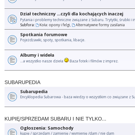
Dział techniczny ...czyli dla kochających inaczej
Pytania i problemy techniczne związane z Subaru. Trytytki, śrubki 
Subfora:
Koła: opony i felgi
,
Alternatywne formy zasilania
Spotkania forumowe
Pojeżdżawki, spoty, spotkania, libacje.
Albumy i wideła
...a wszystko nasze dzieła
Baza fotek i filmów z imprez.
SUBARUPEDIA
Subarupedia
Encyklopedia Subarowa - baza wiedzy o wszystkim co związane z S
KUPIĘ/SPRZEDAM SUBARU I NIE TYLKO...
Ogłoszenia: Samochody
kupię / sprzedam / zamienię / wymienię /dam / nie dam