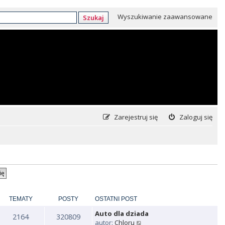
Wyszukiwanie zaawansowane
Szukaj
Zarejestruj się
Zaloguj się
TEMATY
POSTY
OSTATNI POST
Auto dla dziada
2164
320809
W
autor:
Chloru