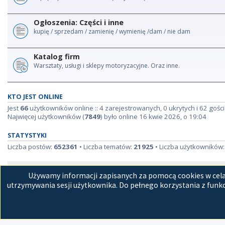
Ogłoszenia: Części i inne
kupię / sprzedam / zamienię / wymienię /dam / nie dam
Katalog firm
Warsztaty, usługi i sklepy motoryzacyjne. Oraz inne.
KTO JEST ONLINE
Jest
66
użytkowników online :: 4 zarejestrowanych, 0 ukrytych i 62 gości
Najwięcej użytkowników (
7849
) było online 16 kwie 2026, o 19:04
STATYSTYKI
Liczba postów:
652361
• Liczba tematów:
21925
• Liczba użytkowników
Strona główna
Kon
Używamy informacji zapisanych za pomocą cookies w celac
utrzymywania sesji użytkownika. Do pełnego korzystania z funkc