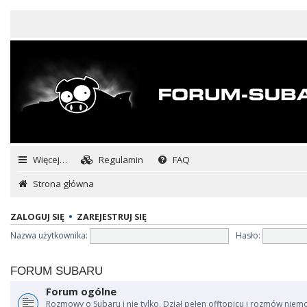
Więcej…
Regulamin
FAQ
Strona główna
ZALOGUJ SIĘ
•
ZAREJESTRUJ SIĘ
Nazwa użytkownika:
Hasło:
FORUM SUBARU
Forum ogólne
Rozmowy o Subaru i nie tylko. Dział pełen offtopicu i rozmów niem