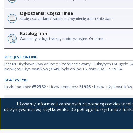
Ogłoszenia: Części i inne
kupię / sprzedam / zamienię / wymienię /dam / nie dam
Katalog firm
Warsztaty, usługi i sklepy motoryzacyjne. Oraz inne.
KTO JEST ONLINE
Jest
61
użytkowników online :: 1 zarejestrowany, 0 ukrytych i 60 gości (
Najwięcej użytkowników (
7849
) było online 16 kwie 2026, o 19:04
STATYSTYKI
Liczba postów:
652362
• Liczba tematów:
21925
• Liczba użytkowników
Strona główna
Kon
Używamy informacji zapisanych za pomocą cookies w celac
utrzymywania sesji użytkownika. Do pełnego korzystania z funkc