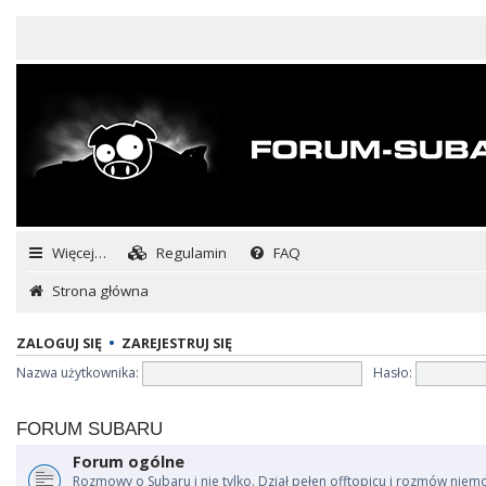
Więcej…
Regulamin
FAQ
Strona główna
ZALOGUJ SIĘ
•
ZAREJESTRUJ SIĘ
Nazwa użytkownika:
Hasło:
FORUM SUBARU
Forum ogólne
Rozmowy o Subaru i nie tylko. Dział pełen offtopicu i rozmów niem