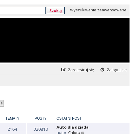
Wyszukiwanie zaawansowane
Szukaj
Zarejestruj się
Zaloguj się
TEMATY
POSTY
OSTATNI POST
Auto dla dziada
2164
320810
W
autor:
Chloru