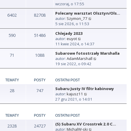
y
wczoraj, o 17:55
ś
Polecany warsztat Olsztyn/Ols…
w
6402
82708
W
autor:
Szymon_77
i
y
5 sie 2026, o 11:53
e
ś
t
Chlejady 2023
w
590
51486
l
W
autor:
euyot
i
n
y
11 kwie 2024, o 14:37
e
a
ś
t
j
Subarowe fotostrzały Marshalla
w
71
1088
l
n
W
autor:
AdamMarshall
i
n
o
y
19 sie 2022, o 09:42
e
a
w
ś
t
j
s
w
l
n
z
i
n
TEMATY
POSTY
OSTATNI POST
o
y
e
a
w
p
Subaru Justy IV filtr kabinowy
t
28
747
j
s
o
W
autor:
kajusz11
l
n
z
s
y
27 gru 2021, o 14:01
n
o
y
t
ś
a
w
p
w
j
s
o
i
TEMATY
POSTY
OSTATNI POST
n
z
s
e
o
y
t
(S) Subaru XV Crosstrek 2.0 C…
t
2328
24727
w
p
W
autor:
MichalW-ski
l