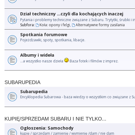
Dział techniczny ...czyli dla kochających inaczej
Pytania i problemy techniczne związane z Subaru. Trytytki, śrubki 
Subfora:
Koła: opony i felgi
,
Alternatywne formy zasilania
Spotkania forumowe
Pojeżdżawki, spoty, spotkania, libacje.
Albumy i wideła
...a wszystko nasze dzieła
Baza fotek i filmów z imprez.
SUBARUPEDIA
Subarupedia
Encyklopedia Subarowa - baza wiedzy o wszystkim co związane z S
KUPIĘ/SPRZEDAM SUBARU I NIE TYLKO...
Ogłoszenia: Samochody
kupię / sprzedam / zamienię / wymienię /dam / nie dam