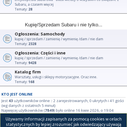
Subaru, a czasem więcej
Tematy:
28
Kupię/Sprzedam Subaru i nie tylko...
Ogłoszenia: Samochody
kupię / sprzedam / zamienię / wymienię /dam / nie dam
Tematy:
2328
Ogłoszenia: Części i inne
kupię / sprzedam / zamienię / wymienię /dam / nie dam
Tematy:
9428
Katalog firm
Warsztaty, usługi i sklepy motoryzacyjne. Oraz inne.
Tematy:
168
KTO JEST ONLINE
Jest
43
użytkowników online :: 2 zarejestrowanych, 0 ukrytych i 41 gości
(wg danych z ostatnich 5 minut)
Najwięcej użytkowników (
7849
) było online 16 kwie 2026, o 19:04
Używamy informacji zapisanych za pomocą cookies w celach
STATYSTYKI
statystycznych by lepiej zrozumieć jak odwiedzający używają