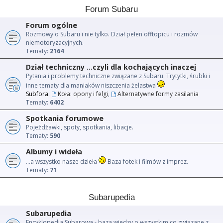
Forum Subaru
Forum ogólne
Rozmowy o Subaru i nie tylko. Dział pełen offtopicu i rozmów
niemotoryzacyjnych.
Tematy:
2164
Dział techniczny ...czyli dla kochających inaczej
Pytania i problemy techniczne związane z Subaru. Trytytki, śrubki i
inne tematy dla maniaków niszczenia żelastwa
Subfora:
Koła: opony i felgi
,
Alternatywne formy zasilania
Tematy:
6402
Spotkania forumowe
Pojeżdżawki, spoty, spotkania, libacje.
Tematy:
590
Albumy i wideła
...a wszystko nasze dzieła
Baza fotek i filmów z imprez.
Tematy:
71
Subarupedia
Subarupedia
Encyklopedia Subarowa - baza wiedzy o wszystkim co związane z