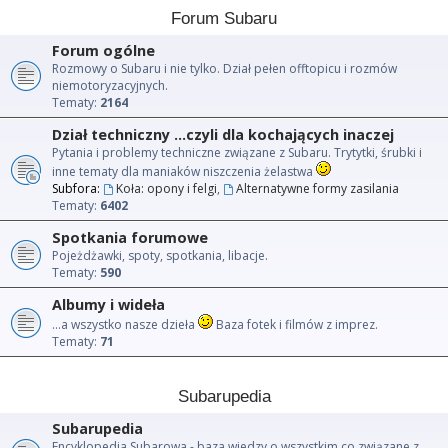
Forum Subaru
Forum ogólne
Rozmowy o Subaru i nie tylko. Dział pełen offtopicu i rozmów
niemotoryzacyjnych.
Tematy:
2164
Dział techniczny ...czyli dla kochających inaczej
Pytania i problemy techniczne związane z Subaru. Trytytki, śrubki i
inne tematy dla maniaków niszczenia żelastwa
Subfora:
Koła: opony i felgi
,
Alternatywne formy zasilania
Tematy:
6402
Spotkania forumowe
Pojeżdżawki, spoty, spotkania, libacje.
Tematy:
590
Albumy i wideła
...a wszystko nasze dzieła
Baza fotek i filmów z imprez.
Tematy:
71
Subarupedia
Subarupedia
Encyklopedia Subarowa - baza wiedzy o wszystkim co związane z