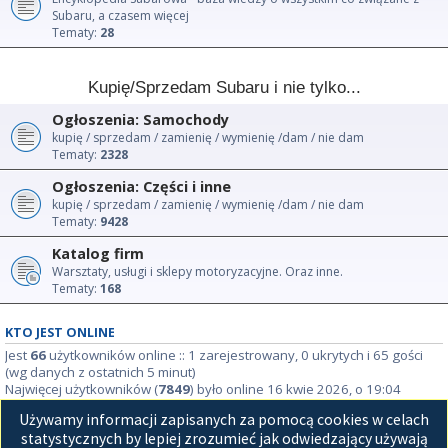
Subaru, a czasem więcej
Tematy:
28
Kupię/Sprzedam Subaru i nie tylko...
Ogłoszenia: Samochody
kupię / sprzedam / zamienię / wymienię /dam / nie dam
Tematy:
2328
Ogłoszenia: Części i inne
kupię / sprzedam / zamienię / wymienię /dam / nie dam
Tematy:
9428
Katalog firm
Warsztaty, usługi i sklepy motoryzacyjne. Oraz inne.
Tematy:
168
KTO JEST ONLINE
Jest
66
użytkowników online :: 1 zarejestrowany, 0 ukrytych i 65 gości
(wg danych z ostatnich 5 minut)
Najwięcej użytkowników (
7849
) było online 16 kwie 2026, o 19:04
Używamy informacji zapisanych za pomocą cookies w celach
STATYSTYKI
statystycznych by lepiej zrozumieć jak odwiedzający używają