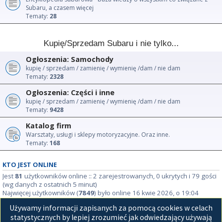
Subaru, a czasem więcej
Tematy:
28
Kupię/Sprzedam Subaru i nie tylko...
Ogłoszenia: Samochody
kupię / sprzedam / zamienię / wymienię /dam / nie dam
Tematy:
2328
Ogłoszenia: Części i inne
kupię / sprzedam / zamienię / wymienię /dam / nie dam
Tematy:
9428
Katalog firm
Warsztaty, usługi i sklepy motoryzacyjne. Oraz inne.
Tematy:
168
KTO JEST ONLINE
Jest
81
użytkowników online :: 2 zarejestrowanych, 0 ukrytych i 79 gości
(wg danych z ostatnich 5 minut)
Najwięcej użytkowników (
7849
) było online 16 kwie 2026, o 19:04
Używamy informacji zapisanych za pomocą cookies w celach
STATYSTYKI
statystycznych by lepiej zrozumieć jak odwiedzający używają