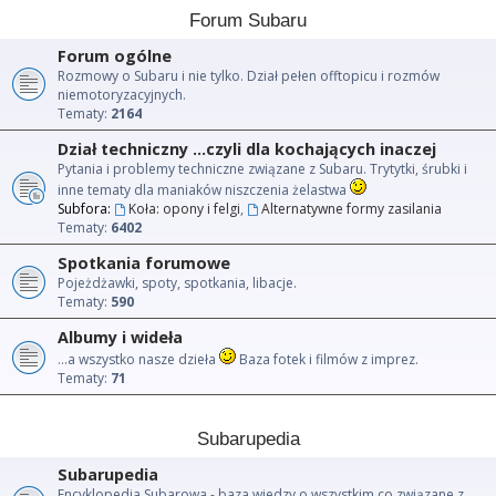
Forum Subaru
Forum ogólne
Rozmowy o Subaru i nie tylko. Dział pełen offtopicu i rozmów
niemotoryzacyjnych.
Tematy:
2164
Dział techniczny ...czyli dla kochających inaczej
Pytania i problemy techniczne związane z Subaru. Trytytki, śrubki i
inne tematy dla maniaków niszczenia żelastwa
Subfora:
Koła: opony i felgi
,
Alternatywne formy zasilania
Tematy:
6402
Spotkania forumowe
Pojeżdżawki, spoty, spotkania, libacje.
Tematy:
590
Albumy i wideła
...a wszystko nasze dzieła
Baza fotek i filmów z imprez.
Tematy:
71
Subarupedia
Subarupedia
Encyklopedia Subarowa - baza wiedzy o wszystkim co związane z