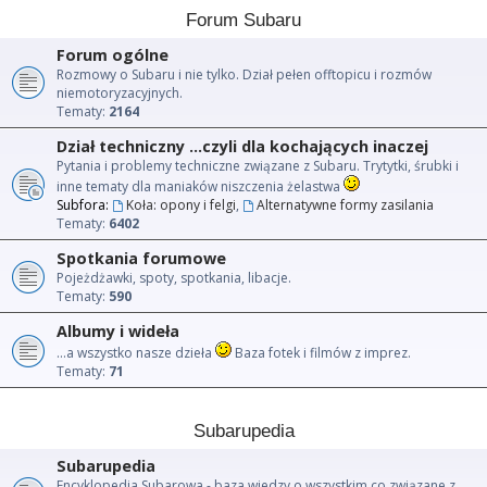
Forum Subaru
Forum ogólne
Rozmowy o Subaru i nie tylko. Dział pełen offtopicu i rozmów
niemotoryzacyjnych.
Tematy:
2164
Dział techniczny ...czyli dla kochających inaczej
Pytania i problemy techniczne związane z Subaru. Trytytki, śrubki i
inne tematy dla maniaków niszczenia żelastwa
Subfora:
Koła: opony i felgi
,
Alternatywne formy zasilania
Tematy:
6402
Spotkania forumowe
Pojeżdżawki, spoty, spotkania, libacje.
Tematy:
590
Albumy i wideła
...a wszystko nasze dzieła
Baza fotek i filmów z imprez.
Tematy:
71
Subarupedia
Subarupedia
Encyklopedia Subarowa - baza wiedzy o wszystkim co związane z