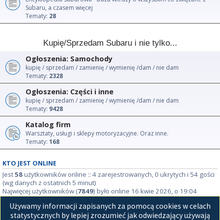
Subaru, a czasem więcej
Tematy:
28
Kupię/Sprzedam Subaru i nie tylko...
Ogłoszenia: Samochody
kupię / sprzedam / zamienię / wymienię /dam / nie dam
Tematy:
2328
Ogłoszenia: Części i inne
kupię / sprzedam / zamienię / wymienię /dam / nie dam
Tematy:
9428
Katalog firm
Warsztaty, usługi i sklepy motoryzacyjne. Oraz inne.
Tematy:
168
KTO JEST ONLINE
Jest
58
użytkowników online :: 4 zarejestrowanych, 0 ukrytych i 54 gości
(wg danych z ostatnich 5 minut)
Najwięcej użytkowników (
7849
) było online 16 kwie 2026, o 19:04
Używamy informacji zapisanych za pomocą cookies w celach
STATYSTYKI
statystycznych by lepiej zrozumieć jak odwiedzający używają