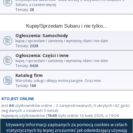
Subaru, a czasem więcej
Tematy:
28
Kupię/Sprzedam Subaru i nie tylko...
Ogłoszenia: Samochody
kupię / sprzedam / zamienię / wymienię /dam / nie dam
Tematy:
2328
Ogłoszenia: Części i inne
kupię / sprzedam / zamienię / wymienię /dam / nie dam
Tematy:
9428
Katalog firm
Warsztaty, usługi i sklepy motoryzacyjne. Oraz inne.
Tematy:
168
KTO JEST ONLINE
Jest
64
użytkowników online :: 2 zarejestrowanych, 0 ukrytych i 62 gości
(wg danych z ostatnich 5 minut)
Najwięcej użytkowników (
7849
) było online 16 kwie 2026, o 19:04
Używamy informacji zapisanych za pomocą cookies w celach
STATYSTYKI
statystycznych by lepiej zrozumieć jak odwiedzający używają