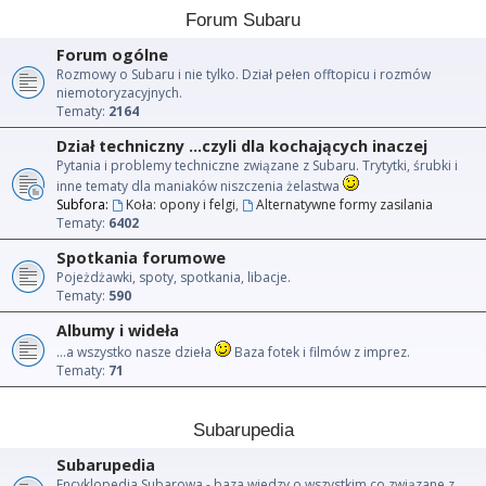
Forum Subaru
Forum ogólne
Rozmowy o Subaru i nie tylko. Dział pełen offtopicu i rozmów
niemotoryzacyjnych.
Tematy:
2164
Dział techniczny ...czyli dla kochających inaczej
Pytania i problemy techniczne związane z Subaru. Trytytki, śrubki i
inne tematy dla maniaków niszczenia żelastwa
Subfora:
Koła: opony i felgi
,
Alternatywne formy zasilania
Tematy:
6402
Spotkania forumowe
Pojeżdżawki, spoty, spotkania, libacje.
Tematy:
590
Albumy i wideła
...a wszystko nasze dzieła
Baza fotek i filmów z imprez.
Tematy:
71
Subarupedia
Subarupedia
Encyklopedia Subarowa - baza wiedzy o wszystkim co związane z