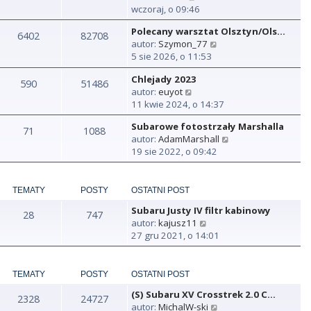
y
wczoraj, o 09:46
ś
Polecany warsztat Olsztyn/Ols…
w
6402
82708
W
autor:
Szymon_77
i
y
5 sie 2026, o 11:53
e
ś
t
Chlejady 2023
w
590
51486
l
W
autor:
euyot
i
n
y
11 kwie 2024, o 14:37
e
a
ś
t
j
Subarowe fotostrzały Marshalla
w
71
1088
l
n
W
autor:
AdamMarshall
i
n
o
y
19 sie 2022, o 09:42
e
a
w
ś
t
j
s
w
l
n
z
i
n
TEMATY
POSTY
OSTATNI POST
o
y
e
a
w
p
Subaru Justy IV filtr kabinowy
t
28
747
j
s
o
W
autor:
kajusz11
l
n
z
s
y
27 gru 2021, o 14:01
n
o
y
t
ś
a
w
p
w
j
s
o
i
TEMATY
POSTY
OSTATNI POST
n
z
s
e
o
y
t
(S) Subaru XV Crosstrek 2.0 C…
t
2328
24727
w
p
W
autor:
MichalW-ski
l