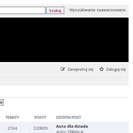
Wyszukiwanie zaawansowane
Szukaj
Zarejestruj się
Zaloguj się
TEMATY
POSTY
OSTATNI POST
Auto dla dziada
2164
320809
W
autor:
Chloru