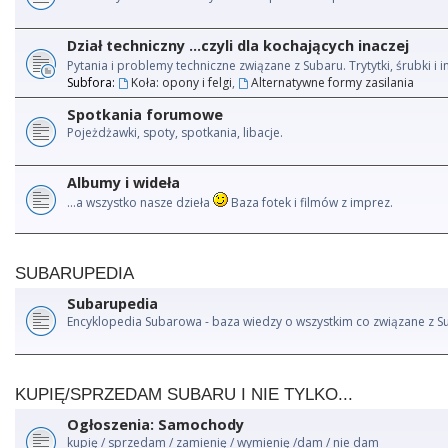
Dział techniczny ...czyli dla kochających inaczej
Pytania i problemy techniczne związane z Subaru. Trytytki, śrubki 
Subfora:
Koła: opony i felgi
,
Alternatywne formy zasilania
Spotkania forumowe
Pojeżdżawki, spoty, spotkania, libacje.
Albumy i wideła
...a wszystko nasze dzieła
Baza fotek i filmów z imprez.
SUBARUPEDIA
Subarupedia
Encyklopedia Subarowa - baza wiedzy o wszystkim co związane z S
KUPIĘ/SPRZEDAM SUBARU I NIE TYLKO...
Ogłoszenia: Samochody
kupię / sprzedam / zamienię / wymienię /dam / nie dam