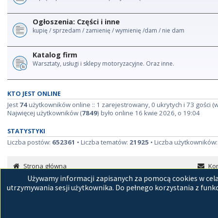
Ogłoszenia: Części i inne
kupię / sprzedam / zamienię / wymienię /dam / nie dam
Katalog firm
Warsztaty, usługi i sklepy motoryzacyjne. Oraz inne.
KTO JEST ONLINE
Jest
74
użytkowników online :: 1 zarejestrowany, 0 ukrytych i 73 gości (
Najwięcej użytkowników (
7849
) było online 16 kwie 2026, o 19:04
STATYSTYKI
Liczba postów:
652361
• Liczba tematów:
21925
• Liczba użytkowników
Strona główna
Kon
Używamy informacji zapisanych za pomocą cookies w celac
utrzymywania sesji użytkownika. Do pełnego korzystania z funkc