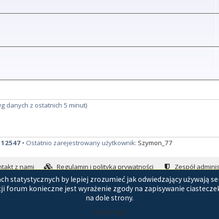
wg danych z ostatnich 5 minut)
:
12547
• Ostatnio zarejestrowany użytkownik:
Szymon_77
takt z nami
Regulamin i polityka prywatności
Zespół adminis
h statystycznych by lepiej zrozumieć jak odwiedzający używają se
Technologię dostarcza
phpBB
® Forum Software © phpBB Limited
ji forum konieczne jest wyrażenie zgody na zapisywanie ciasteczek.
Polski pakiet językowy dostarcza
phpBB.pl
na dole strony.
GZIP: Off
Akceptuję