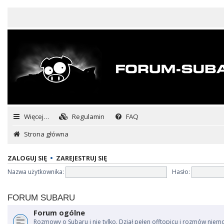
Więcej…
Regulamin
FAQ
Strona główna
ZALOGUJ SIĘ
•
ZAREJESTRUJ SIĘ
Nazwa użytkownika:
Hasło:
FORUM SUBARU
Forum ogólne
Rozmowy o Subaru i nie tylko. Dział pełen offtopicu i rozmów niem