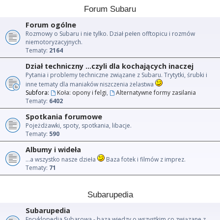
Forum Subaru
Forum ogólne
Rozmowy o Subaru i nie tylko. Dział pełen offtopicu i rozmów
niemotoryzacyjnych.
Tematy:
2164
Dział techniczny ...czyli dla kochających inaczej
Pytania i problemy techniczne związane z Subaru. Trytytki, śrubki i
inne tematy dla maniaków niszczenia żelastwa
Subfora:
Koła: opony i felgi
,
Alternatywne formy zasilania
Tematy:
6402
Spotkania forumowe
Pojeżdżawki, spoty, spotkania, libacje.
Tematy:
590
Albumy i wideła
...a wszystko nasze dzieła
Baza fotek i filmów z imprez.
Tematy:
71
Subarupedia
Subarupedia
Encyklopedia Subarowa - baza wiedzy o wszystkim co związane z