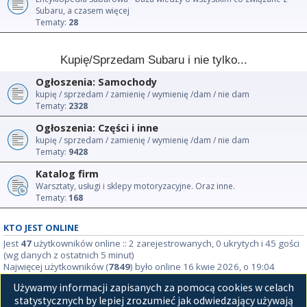
Subaru, a czasem więcej
Tematy:
28
Kupię/Sprzedam Subaru i nie tylko...
Ogłoszenia: Samochody
kupię / sprzedam / zamienię / wymienię /dam / nie dam
Tematy:
2328
Ogłoszenia: Części i inne
kupię / sprzedam / zamienię / wymienię /dam / nie dam
Tematy:
9428
Katalog firm
Warsztaty, usługi i sklepy motoryzacyjne. Oraz inne.
Tematy:
168
KTO JEST ONLINE
Jest
47
użytkowników online :: 2 zarejestrowanych, 0 ukrytych i 45 gości
(wg danych z ostatnich 5 minut)
Najwięcej użytkowników (
7849
) było online 16 kwie 2026, o 19:04
Używamy informacji zapisanych za pomocą cookies w celach
STATYSTYKI
statystycznych by lepiej zrozumieć jak odwiedzający używają