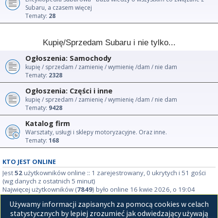
Subaru, a czasem więcej
Tematy:
28
Kupię/Sprzedam Subaru i nie tylko...
Ogłoszenia: Samochody
kupię / sprzedam / zamienię / wymienię /dam / nie dam
Tematy:
2328
Ogłoszenia: Części i inne
kupię / sprzedam / zamienię / wymienię /dam / nie dam
Tematy:
9428
Katalog firm
Warsztaty, usługi i sklepy motoryzacyjne. Oraz inne.
Tematy:
168
KTO JEST ONLINE
Jest
52
użytkowników online :: 1 zarejestrowany, 0 ukrytych i 51 gości
(wg danych z ostatnich 5 minut)
Najwięcej użytkowników (
7849
) było online 16 kwie 2026, o 19:04
Używamy informacji zapisanych za pomocą cookies w celach
STATYSTYKI
statystycznych by lepiej zrozumieć jak odwiedzający używają