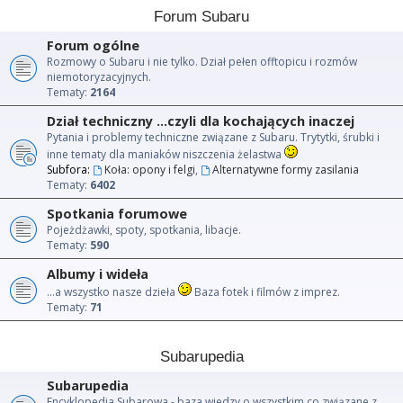
Forum Subaru
Forum ogólne
Rozmowy o Subaru i nie tylko. Dział pełen offtopicu i rozmów
niemotoryzacyjnych.
Tematy:
2164
Dział techniczny ...czyli dla kochających inaczej
Pytania i problemy techniczne związane z Subaru. Trytytki, śrubki i
inne tematy dla maniaków niszczenia żelastwa
Subfora:
Koła: opony i felgi
,
Alternatywne formy zasilania
Tematy:
6402
Spotkania forumowe
Pojeżdżawki, spoty, spotkania, libacje.
Tematy:
590
Albumy i wideła
...a wszystko nasze dzieła
Baza fotek i filmów z imprez.
Tematy:
71
Subarupedia
Subarupedia
Encyklopedia Subarowa - baza wiedzy o wszystkim co związane z