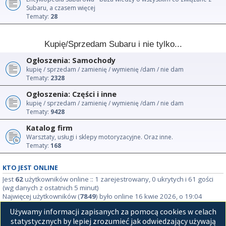
Subaru, a czasem więcej
Tematy:
28
Kupię/Sprzedam Subaru i nie tylko...
Ogłoszenia: Samochody
kupię / sprzedam / zamienię / wymienię /dam / nie dam
Tematy:
2328
Ogłoszenia: Części i inne
kupię / sprzedam / zamienię / wymienię /dam / nie dam
Tematy:
9428
Katalog firm
Warsztaty, usługi i sklepy motoryzacyjne. Oraz inne.
Tematy:
168
KTO JEST ONLINE
Jest
62
użytkowników online :: 1 zarejestrowany, 0 ukrytych i 61 gości
(wg danych z ostatnich 5 minut)
Najwięcej użytkowników (
7849
) było online 16 kwie 2026, o 19:04
Używamy informacji zapisanych za pomocą cookies w celach
STATYSTYKI
statystycznych by lepiej zrozumieć jak odwiedzający używają