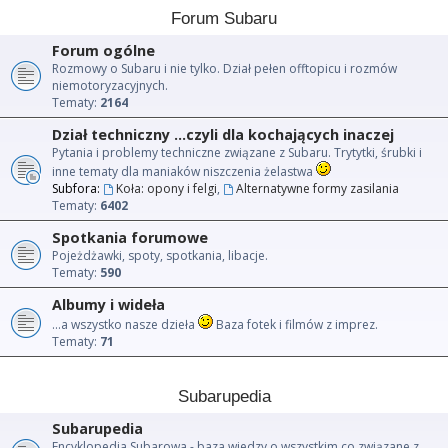
Forum Subaru
Forum ogólne
Rozmowy o Subaru i nie tylko. Dział pełen offtopicu i rozmów
niemotoryzacyjnych.
Tematy:
2164
Dział techniczny ...czyli dla kochających inaczej
Pytania i problemy techniczne związane z Subaru. Trytytki, śrubki i
inne tematy dla maniaków niszczenia żelastwa
Subfora:
Koła: opony i felgi
,
Alternatywne formy zasilania
Tematy:
6402
Spotkania forumowe
Pojeżdżawki, spoty, spotkania, libacje.
Tematy:
590
Albumy i wideła
...a wszystko nasze dzieła
Baza fotek i filmów z imprez.
Tematy:
71
Subarupedia
Subarupedia
Encyklopedia Subarowa - baza wiedzy o wszystkim co związane z