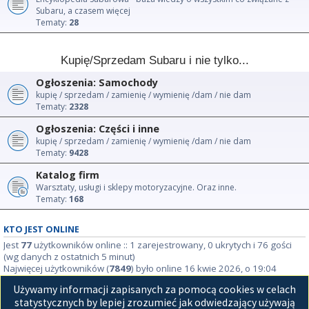
Subaru, a czasem więcej
Tematy:
28
Kupię/Sprzedam Subaru i nie tylko...
Ogłoszenia: Samochody
kupię / sprzedam / zamienię / wymienię /dam / nie dam
Tematy:
2328
Ogłoszenia: Części i inne
kupię / sprzedam / zamienię / wymienię /dam / nie dam
Tematy:
9428
Katalog firm
Warsztaty, usługi i sklepy motoryzacyjne. Oraz inne.
Tematy:
168
KTO JEST ONLINE
Jest
77
użytkowników online :: 1 zarejestrowany, 0 ukrytych i 76 gości
(wg danych z ostatnich 5 minut)
Najwięcej użytkowników (
7849
) było online 16 kwie 2026, o 19:04
Używamy informacji zapisanych za pomocą cookies w celach
STATYSTYKI
statystycznych by lepiej zrozumieć jak odwiedzający używają