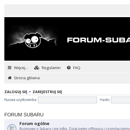
Więcej…
Regulamin
FAQ
Strona główna
ZALOGUJ SIĘ
•
ZAREJESTRUJ SIĘ
Nazwa użytkownika:
Hasło:
FORUM SUBARU
Forum ogólne
Rozmowy o Subaru i nie tylko. Dział pełen offtopicu i rozmów niem