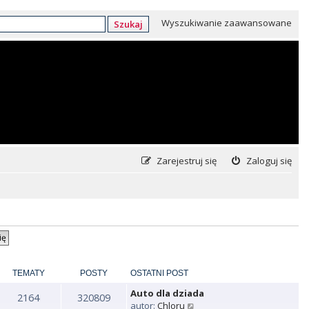
Wyszukiwanie zaawansowane
Szukaj
Zarejestruj się
Zaloguj się
TEMATY
POSTY
OSTATNI POST
Auto dla dziada
2164
320809
W
autor:
Chloru