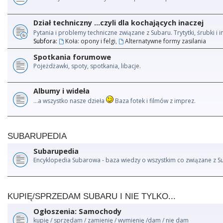
Dział techniczny ...czyli dla kochających inaczej
Pytania i problemy techniczne związane z Subaru. Trytytki, śrubki 
Subfora:
Koła: opony i felgi
,
Alternatywne formy zasilania
Spotkania forumowe
Pojeżdżawki, spoty, spotkania, libacje.
Albumy i wideła
...a wszystko nasze dzieła
Baza fotek i filmów z imprez.
SUBARUPEDIA
Subarupedia
Encyklopedia Subarowa - baza wiedzy o wszystkim co związane z S
KUPIĘ/SPRZEDAM SUBARU I NIE TYLKO...
Ogłoszenia: Samochody
kupię / sprzedam / zamienię / wymienię /dam / nie dam