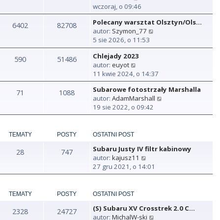
y
wczoraj, o 09:46
ś
Polecany warsztat Olsztyn/Ols…
w
6402
82708
W
autor:
Szymon_77
i
y
5 sie 2026, o 11:53
e
ś
t
Chlejady 2023
w
590
51486
l
W
autor:
euyot
i
n
y
11 kwie 2024, o 14:37
e
a
ś
t
j
Subarowe fotostrzały Marshalla
w
71
1088
l
n
W
autor:
AdamMarshall
i
n
o
y
19 sie 2022, o 09:42
e
a
w
ś
t
j
s
w
l
n
z
i
n
TEMATY
POSTY
OSTATNI POST
o
y
e
a
w
p
Subaru Justy IV filtr kabinowy
t
28
747
j
s
o
W
autor:
kajusz11
l
n
z
s
y
27 gru 2021, o 14:01
n
o
y
t
ś
a
w
p
w
j
s
o
i
TEMATY
POSTY
OSTATNI POST
n
z
s
e
o
y
t
(S) Subaru XV Crosstrek 2.0 C…
t
2328
24727
w
p
W
autor:
MichalW-ski
l