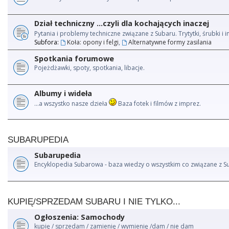
Dział techniczny ...czyli dla kochających inaczej
Pytania i problemy techniczne związane z Subaru. Trytytki, śrubki 
Subfora:
Koła: opony i felgi
,
Alternatywne formy zasilania
Spotkania forumowe
Pojeżdżawki, spoty, spotkania, libacje.
Albumy i wideła
...a wszystko nasze dzieła
Baza fotek i filmów z imprez.
SUBARUPEDIA
Subarupedia
Encyklopedia Subarowa - baza wiedzy o wszystkim co związane z S
KUPIĘ/SPRZEDAM SUBARU I NIE TYLKO...
Ogłoszenia: Samochody
kupię / sprzedam / zamienię / wymienię /dam / nie dam