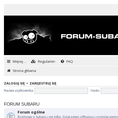
Więcej…
Regulamin
FAQ
Strona główna
ZALOGUJ SIĘ
•
ZAREJESTRUJ SIĘ
Nazwa użytkownika:
Hasło:
FORUM SUBARU
Forum ogólne
Rozmowy o Subaru i nie tylko. Dział pełen offtopicu i rozmów niem