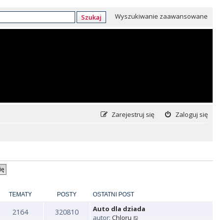
Wyszukiwanie zaawansowane
Szukaj
Zarejestruj się
Zaloguj się
TEMATY
POSTY
OSTATNI POST
Auto dla dziada
2164
320810
W
autor:
Chloru