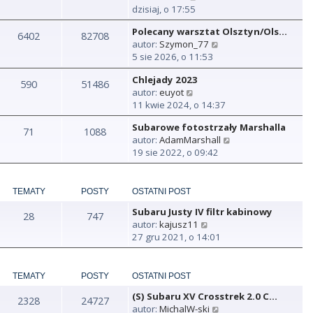
y
dzisiaj, o 17:55
ś
Polecany warsztat Olsztyn/Ols…
w
6402
82708
W
autor:
Szymon_77
i
y
5 sie 2026, o 11:53
e
ś
t
Chlejady 2023
w
590
51486
l
W
autor:
euyot
i
n
y
11 kwie 2024, o 14:37
e
a
ś
t
j
Subarowe fotostrzały Marshalla
w
71
1088
l
n
W
autor:
AdamMarshall
i
n
o
y
19 sie 2022, o 09:42
e
a
w
ś
t
j
s
w
l
n
z
i
n
TEMATY
POSTY
OSTATNI POST
o
y
e
a
w
p
Subaru Justy IV filtr kabinowy
t
28
747
j
s
o
W
autor:
kajusz11
l
n
z
s
y
27 gru 2021, o 14:01
n
o
y
t
ś
a
w
p
w
j
s
o
i
TEMATY
POSTY
OSTATNI POST
n
z
s
e
o
y
t
(S) Subaru XV Crosstrek 2.0 C…
t
2328
24727
w
p
W
autor:
MichalW-ski
l