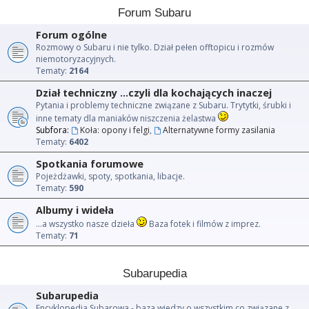
Forum Subaru
Forum ogólne
Rozmowy o Subaru i nie tylko. Dział pełen offtopicu i rozmów
niemotoryzacyjnych.
Tematy:
2164
Dział techniczny ...czyli dla kochających inaczej
Pytania i problemy techniczne związane z Subaru. Trytytki, śrubki i
inne tematy dla maniaków niszczenia żelastwa
Subfora:
Koła: opony i felgi
,
Alternatywne formy zasilania
Tematy:
6402
Spotkania forumowe
Pojeżdżawki, spoty, spotkania, libacje.
Tematy:
590
Albumy i wideła
...a wszystko nasze dzieła
Baza fotek i filmów z imprez.
Tematy:
71
Subarupedia
Subarupedia
Encyklopedia Subarowa - baza wiedzy o wszystkim co związane z