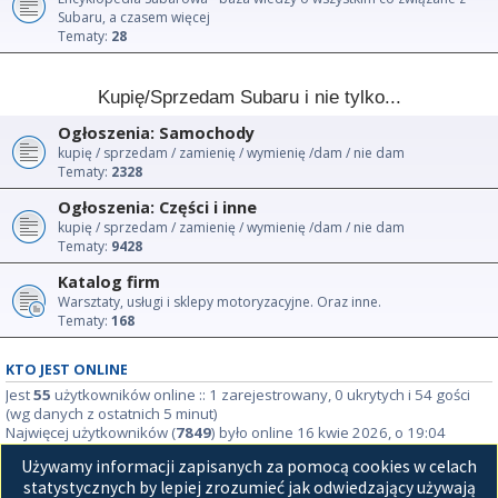
Subaru, a czasem więcej
Tematy:
28
Kupię/Sprzedam Subaru i nie tylko...
Ogłoszenia: Samochody
kupię / sprzedam / zamienię / wymienię /dam / nie dam
Tematy:
2328
Ogłoszenia: Części i inne
kupię / sprzedam / zamienię / wymienię /dam / nie dam
Tematy:
9428
Katalog firm
Warsztaty, usługi i sklepy motoryzacyjne. Oraz inne.
Tematy:
168
KTO JEST ONLINE
Jest
55
użytkowników online :: 1 zarejestrowany, 0 ukrytych i 54 gości
(wg danych z ostatnich 5 minut)
Najwięcej użytkowników (
7849
) było online 16 kwie 2026, o 19:04
Używamy informacji zapisanych za pomocą cookies w celach
STATYSTYKI
statystycznych by lepiej zrozumieć jak odwiedzający używają