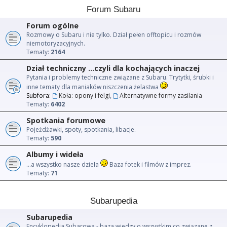
Forum Subaru
Forum ogólne
Rozmowy o Subaru i nie tylko. Dział pełen offtopicu i rozmów
niemotoryzacyjnych.
Tematy:
2164
Dział techniczny ...czyli dla kochających inaczej
Pytania i problemy techniczne związane z Subaru. Trytytki, śrubki i
inne tematy dla maniaków niszczenia żelastwa
Subfora:
Koła: opony i felgi
,
Alternatywne formy zasilania
Tematy:
6402
Spotkania forumowe
Pojeżdżawki, spoty, spotkania, libacje.
Tematy:
590
Albumy i wideła
...a wszystko nasze dzieła
Baza fotek i filmów z imprez.
Tematy:
71
Subarupedia
Subarupedia
Encyklopedia Subarowa - baza wiedzy o wszystkim co związane z