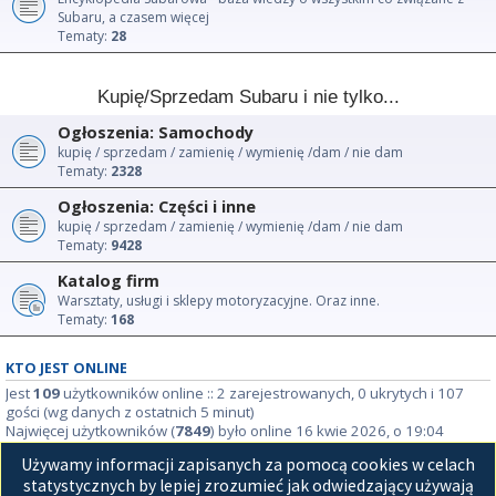
Subaru, a czasem więcej
Tematy:
28
Kupię/Sprzedam Subaru i nie tylko...
Ogłoszenia: Samochody
kupię / sprzedam / zamienię / wymienię /dam / nie dam
Tematy:
2328
Ogłoszenia: Części i inne
kupię / sprzedam / zamienię / wymienię /dam / nie dam
Tematy:
9428
Katalog firm
Warsztaty, usługi i sklepy motoryzacyjne. Oraz inne.
Tematy:
168
KTO JEST ONLINE
Jest
109
użytkowników online :: 2 zarejestrowanych, 0 ukrytych i 107
gości (wg danych z ostatnich 5 minut)
Najwięcej użytkowników (
7849
) było online 16 kwie 2026, o 19:04
Używamy informacji zapisanych za pomocą cookies w celach
STATYSTYKI
statystycznych by lepiej zrozumieć jak odwiedzający używają