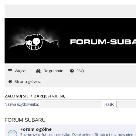
Więcej…
Regulamin
FAQ
Strona główna
ZALOGUJ SIĘ
•
ZAREJESTRUJ SIĘ
Nazwa użytkownika:
Hasło:
FORUM SUBARU
Forum ogólne
Rozmowy o Subaru i nie tylko. Dział pełen offtopicu i rozmów niem