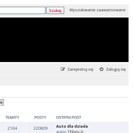
Wyszukiwanie zaawansowane
Szukaj
Zarejestruj się
Zaloguj się
TEMATY
POSTY
OSTATNI POST
Auto dla dziada
2164
320809
W
autor:
Chloru