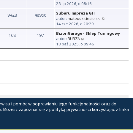
s
o
y
23 lip 2026, o 08:16
n
z
s
ś
a
y
t
Subaru Impreza GH
w
9428
48956
j
p
W
autor:
mateusz.ciesielski
i
n
o
y
14 cze 2026, o 20:29
e
o
s
ś
t
w
t
BizonGarage - Sklep Tuningowy
w
168
197
l
s
W
autor:
BURZA
i
n
z
y
18 paź 2025, o 09:46
e
a
y
ś
t
j
p
w
l
n
o
i
n
o
s
e
a
w
t
t
j
s
l
n
z
n
o
y
a
w
p
j
s
o
n
z
s
tracyjny
Usuń ciasteczka witryny
Strefa czasowa
UTC+02:00
o
rwisu i pomóc w poprawianiu jego funkcjonalności oraz do
y
t
w
p
 Możesz zapoznać się z polityką prywatności korzystając z linka
s
o
z
s
y
t
p