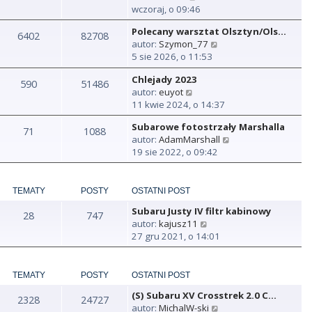
y
wczoraj, o 09:46
ś
Polecany warsztat Olsztyn/Ols…
w
6402
82708
W
autor:
Szymon_77
i
y
5 sie 2026, o 11:53
e
ś
t
Chlejady 2023
w
590
51486
l
W
autor:
euyot
i
n
y
11 kwie 2024, o 14:37
e
a
ś
t
j
Subarowe fotostrzały Marshalla
w
71
1088
l
n
W
autor:
AdamMarshall
i
n
o
y
19 sie 2022, o 09:42
e
a
w
ś
t
j
s
w
l
n
z
i
n
TEMATY
POSTY
OSTATNI POST
o
y
e
a
w
p
Subaru Justy IV filtr kabinowy
t
28
747
j
s
o
W
autor:
kajusz11
l
n
z
s
y
27 gru 2021, o 14:01
n
o
y
t
ś
a
w
p
w
j
s
o
i
TEMATY
POSTY
OSTATNI POST
n
z
s
e
o
y
t
(S) Subaru XV Crosstrek 2.0 C…
t
2328
24727
w
p
W
autor:
MichalW-ski
l