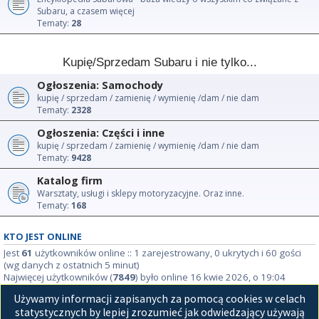
Subaru, a czasem więcej
Tematy:
28
Kupię/Sprzedam Subaru i nie tylko...
Ogłoszenia: Samochody
kupię / sprzedam / zamienię / wymienię /dam / nie dam
Tematy:
2328
Ogłoszenia: Części i inne
kupię / sprzedam / zamienię / wymienię /dam / nie dam
Tematy:
9428
Katalog firm
Warsztaty, usługi i sklepy motoryzacyjne. Oraz inne.
Tematy:
168
KTO JEST ONLINE
Jest
61
użytkowników online :: 1 zarejestrowany, 0 ukrytych i 60 gości
(wg danych z ostatnich 5 minut)
Najwięcej użytkowników (
7849
) było online 16 kwie 2026, o 19:04
Używamy informacji zapisanych za pomocą cookies w celach
STATYSTYKI
statystycznych by lepiej zrozumieć jak odwiedzający używają