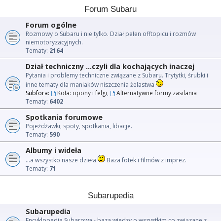
Forum Subaru
Forum ogólne
Rozmowy o Subaru i nie tylko. Dział pełen offtopicu i rozmów
niemotoryzacyjnych.
Tematy:
2164
Dział techniczny ...czyli dla kochających inaczej
Pytania i problemy techniczne związane z Subaru. Trytytki, śrubki i
inne tematy dla maniaków niszczenia żelastwa
Subfora:
Koła: opony i felgi
,
Alternatywne formy zasilania
Tematy:
6402
Spotkania forumowe
Pojeżdżawki, spoty, spotkania, libacje.
Tematy:
590
Albumy i wideła
...a wszystko nasze dzieła
Baza fotek i filmów z imprez.
Tematy:
71
Subarupedia
Subarupedia
Encyklopedia Subarowa - baza wiedzy o wszystkim co związane z