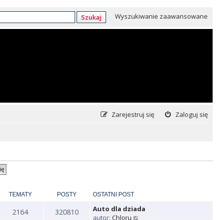
Wyszukiwanie zaawansowane
Szukaj
Zarejestruj się
Zaloguj się
TEMATY
POSTY
OSTATNI POST
Auto dla dziada
2164
320810
W
autor:
Chloru