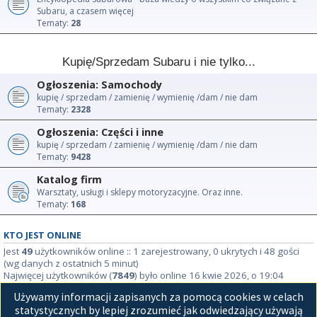
Subaru, a czasem więcej
Tematy:
28
Kupię/Sprzedam Subaru i nie tylko...
Ogłoszenia: Samochody
kupię / sprzedam / zamienię / wymienię /dam / nie dam
Tematy:
2328
Ogłoszenia: Części i inne
kupię / sprzedam / zamienię / wymienię /dam / nie dam
Tematy:
9428
Katalog firm
Warsztaty, usługi i sklepy motoryzacyjne. Oraz inne.
Tematy:
168
KTO JEST ONLINE
Jest
49
użytkowników online :: 1 zarejestrowany, 0 ukrytych i 48 gości
(wg danych z ostatnich 5 minut)
Najwięcej użytkowników (
7849
) było online 16 kwie 2026, o 19:04
Używamy informacji zapisanych za pomocą cookies w celach
STATYSTYKI
statystycznych by lepiej zrozumieć jak odwiedzający używają