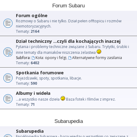
Forum Subaru
Forum ogólne
Rozmowy o Subaru i nie tylko. Dział pełen offtopicu i rozmów
niemotoryzacyjnych.
Tematy:
2164
Dział techniczny ...czyli dla kochających inaczej
Pytania i problemy techniczne związane z Subaru. Trytytki, śrubki i
inne tematy dla maniaków niszczenia żelastwa
Subfora:
Koła: opony i felgi
,
Alternatywne formy zasilania
Tematy:
6402
Spotkania forumowe
Pojeżdżawki, spoty, spotkania, libacje.
Tematy:
590
Albumy i wideła
...a wszystko nasze dzieła
Baza fotek i filmów z imprez.
Tematy:
71
Subarupedia
Subarupedia
Encyklopedia Subarowa - baza wiedzy o wszystkim co związane z