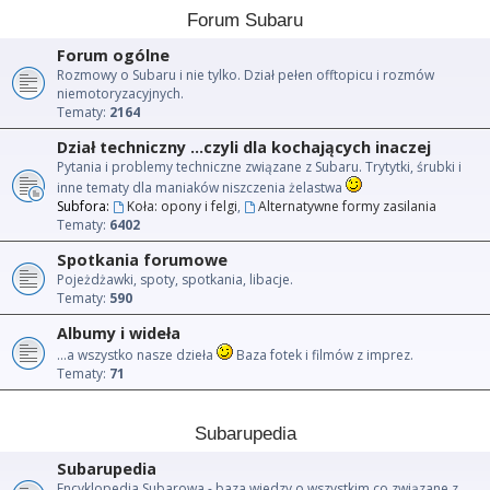
Forum Subaru
Forum ogólne
Rozmowy o Subaru i nie tylko. Dział pełen offtopicu i rozmów
niemotoryzacyjnych.
Tematy:
2164
Dział techniczny ...czyli dla kochających inaczej
Pytania i problemy techniczne związane z Subaru. Trytytki, śrubki i
inne tematy dla maniaków niszczenia żelastwa
Subfora:
Koła: opony i felgi
,
Alternatywne formy zasilania
Tematy:
6402
Spotkania forumowe
Pojeżdżawki, spoty, spotkania, libacje.
Tematy:
590
Albumy i wideła
...a wszystko nasze dzieła
Baza fotek i filmów z imprez.
Tematy:
71
Subarupedia
Subarupedia
Encyklopedia Subarowa - baza wiedzy o wszystkim co związane z