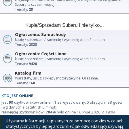
Subaru, a czasem więcej
Tematy:
28
Kupię/Sprzedam Subaru i nie tylko...
Ogłoszenia: Samochody
kupię / sprzedam / zamienię / wymienię /dam / nie dam
Tematy:
2328
Ogłoszenia: Części i inne
kupię / sprzedam / zamienię / wymienię /dam / nie dam
Tematy:
9428
Katalog firm
Warsztaty, usługi i sklepy motoryzacyjne. Oraz inne.
Tematy:
168
KTO JEST ONLINE
Jest
99
użytkowników online :: 1 zarejestrowany, 0 ukrytych i 98 gości
(wg danych z ostatnich 5 minut)
Najwięcej użytkowników (
7849
) było online 16 kwie 2026, o 19:04
Używamy informacji zapisanych za pomocą cookies w celach
STATYSTYKI
statystycznych by lepiej zrozumieć jak odwiedzający używają