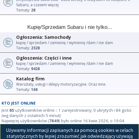
Subaru, a czasem więcej
Tematy:
28
Kupię/Sprzedam Subaru i nie tylko...
Ogłoszenia: Samochody
kupię / sprzedam / zamienię / wymienię /dam / nie dam
Tematy:
2328
Ogłoszenia: Części i inne
kupię / sprzedam / zamienię / wymienię /dam / nie dam
Tematy:
9428
Katalog firm
Warsztaty, usługi i sklepy motoryzacyjne. Oraz inne.
Tematy:
168
KTO JEST ONLINE
Jest
85
użytkowników online :: 1 zarejestrowany, 0 ukrytych i 84 gości
(wg danych z ostatnich 5 minut)
Najwięcej użytkowników (
7849
) było online 16 kwie 2026, o 19:04
Używamy informacji zapisanych za pomocą cookies w celach
STATYSTYKI
statystycznych by lepiej zrozumieć jak odwiedzający używają