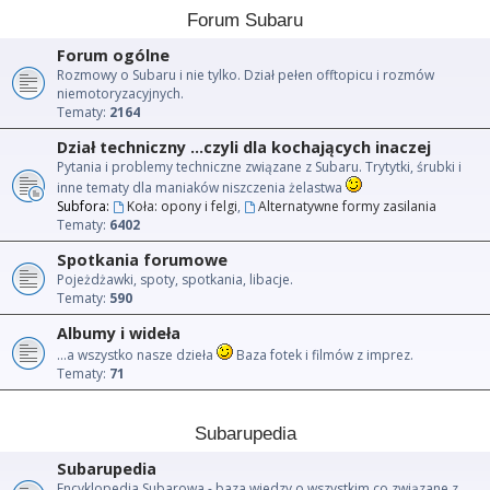
Forum Subaru
Forum ogólne
Rozmowy o Subaru i nie tylko. Dział pełen offtopicu i rozmów
niemotoryzacyjnych.
Tematy:
2164
Dział techniczny ...czyli dla kochających inaczej
Pytania i problemy techniczne związane z Subaru. Trytytki, śrubki i
inne tematy dla maniaków niszczenia żelastwa
Subfora:
Koła: opony i felgi
,
Alternatywne formy zasilania
Tematy:
6402
Spotkania forumowe
Pojeżdżawki, spoty, spotkania, libacje.
Tematy:
590
Albumy i wideła
...a wszystko nasze dzieła
Baza fotek i filmów z imprez.
Tematy:
71
Subarupedia
Subarupedia
Encyklopedia Subarowa - baza wiedzy o wszystkim co związane z