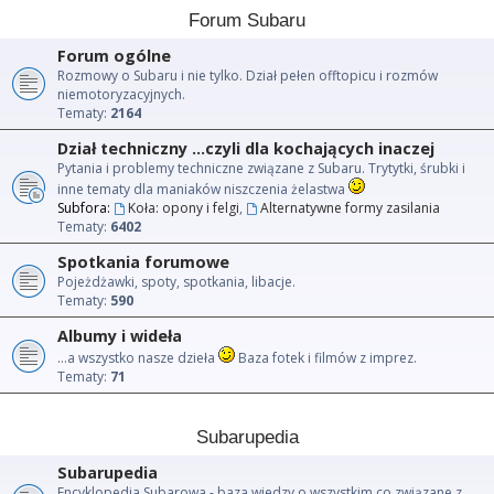
Forum Subaru
Forum ogólne
Rozmowy o Subaru i nie tylko. Dział pełen offtopicu i rozmów
niemotoryzacyjnych.
Tematy:
2164
Dział techniczny ...czyli dla kochających inaczej
Pytania i problemy techniczne związane z Subaru. Trytytki, śrubki i
inne tematy dla maniaków niszczenia żelastwa
Subfora:
Koła: opony i felgi
,
Alternatywne formy zasilania
Tematy:
6402
Spotkania forumowe
Pojeżdżawki, spoty, spotkania, libacje.
Tematy:
590
Albumy i wideła
...a wszystko nasze dzieła
Baza fotek i filmów z imprez.
Tematy:
71
Subarupedia
Subarupedia
Encyklopedia Subarowa - baza wiedzy o wszystkim co związane z