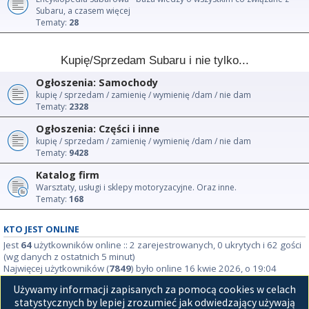
Subaru, a czasem więcej
Tematy:
28
Kupię/Sprzedam Subaru i nie tylko...
Ogłoszenia: Samochody
kupię / sprzedam / zamienię / wymienię /dam / nie dam
Tematy:
2328
Ogłoszenia: Części i inne
kupię / sprzedam / zamienię / wymienię /dam / nie dam
Tematy:
9428
Katalog firm
Warsztaty, usługi i sklepy motoryzacyjne. Oraz inne.
Tematy:
168
KTO JEST ONLINE
Jest
64
użytkowników online :: 2 zarejestrowanych, 0 ukrytych i 62 gości
(wg danych z ostatnich 5 minut)
Najwięcej użytkowników (
7849
) było online 16 kwie 2026, o 19:04
Używamy informacji zapisanych za pomocą cookies w celach
STATYSTYKI
statystycznych by lepiej zrozumieć jak odwiedzający używają