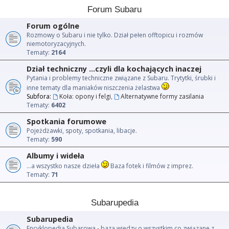
Forum Subaru
Forum ogólne
Rozmowy o Subaru i nie tylko. Dział pełen offtopicu i rozmów
niemotoryzacyjnych.
Tematy:
2164
Dział techniczny ...czyli dla kochających inaczej
Pytania i problemy techniczne związane z Subaru. Trytytki, śrubki i
inne tematy dla maniaków niszczenia żelastwa
Subfora:
Koła: opony i felgi
,
Alternatywne formy zasilania
Tematy:
6402
Spotkania forumowe
Pojeżdżawki, spoty, spotkania, libacje.
Tematy:
590
Albumy i wideła
...a wszystko nasze dzieła
Baza fotek i filmów z imprez.
Tematy:
71
Subarupedia
Subarupedia
Encyklopedia Subarowa - baza wiedzy o wszystkim co związane z