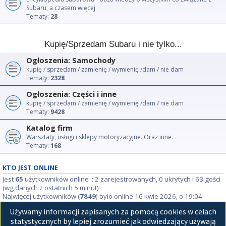
Subaru, a czasem więcej
Tematy:
28
Kupię/Sprzedam Subaru i nie tylko...
Ogłoszenia: Samochody
kupię / sprzedam / zamienię / wymienię /dam / nie dam
Tematy:
2328
Ogłoszenia: Części i inne
kupię / sprzedam / zamienię / wymienię /dam / nie dam
Tematy:
9428
Katalog firm
Warsztaty, usługi i sklepy motoryzacyjne. Oraz inne.
Tematy:
168
KTO JEST ONLINE
Jest
65
użytkowników online :: 2 zarejestrowanych, 0 ukrytych i 63 gości
(wg danych z ostatnich 5 minut)
Najwięcej użytkowników (
7849
) było online 16 kwie 2026, o 19:04
Używamy informacji zapisanych za pomocą cookies w celach
STATYSTYKI
statystycznych by lepiej zrozumieć jak odwiedzający używają