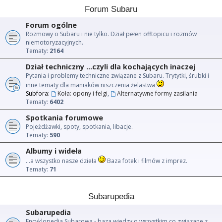
Forum Subaru
Forum ogólne
Rozmowy o Subaru i nie tylko. Dział pełen offtopicu i rozmów
niemotoryzacyjnych.
Tematy:
2164
Dział techniczny ...czyli dla kochających inaczej
Pytania i problemy techniczne związane z Subaru. Trytytki, śrubki i
inne tematy dla maniaków niszczenia żelastwa
Subfora:
Koła: opony i felgi
,
Alternatywne formy zasilania
Tematy:
6402
Spotkania forumowe
Pojeżdżawki, spoty, spotkania, libacje.
Tematy:
590
Albumy i wideła
...a wszystko nasze dzieła
Baza fotek i filmów z imprez.
Tematy:
71
Subarupedia
Subarupedia
Encyklopedia Subarowa - baza wiedzy o wszystkim co związane z