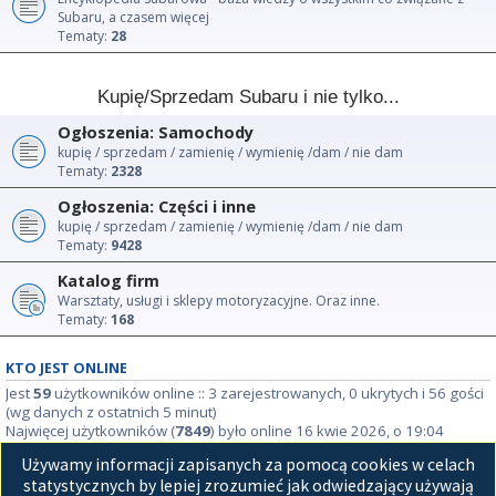
Subaru, a czasem więcej
Tematy:
28
Kupię/Sprzedam Subaru i nie tylko...
Ogłoszenia: Samochody
kupię / sprzedam / zamienię / wymienię /dam / nie dam
Tematy:
2328
Ogłoszenia: Części i inne
kupię / sprzedam / zamienię / wymienię /dam / nie dam
Tematy:
9428
Katalog firm
Warsztaty, usługi i sklepy motoryzacyjne. Oraz inne.
Tematy:
168
KTO JEST ONLINE
Jest
59
użytkowników online :: 3 zarejestrowanych, 0 ukrytych i 56 gości
(wg danych z ostatnich 5 minut)
Najwięcej użytkowników (
7849
) było online 16 kwie 2026, o 19:04
Używamy informacji zapisanych za pomocą cookies w celach
STATYSTYKI
statystycznych by lepiej zrozumieć jak odwiedzający używają