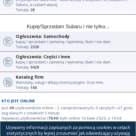
Subaru, a czasem więcej
Tematy:
28
Kupię/Sprzedam Subaru i nie tylko...
Ogłoszenia: Samochody
kupię / sprzedam / zamienię / wymienię /dam / nie dam
Tematy:
2328
Ogłoszenia: Części i inne
kupię / sprzedam / zamienię / wymienię /dam / nie dam
Tematy:
9428
Katalog firm
Warsztaty, usługi i sklepy motoryzacyjne. Oraz inne.
Tematy:
168
KTO JEST ONLINE
Jest
49
użytkowników online :: 2 zarejestrowanych, 0 ukrytych i 47 gości
(wg danych z ostatnich 5 minut)
Najwięcej użytkowników (
7849
) było online 16 kwie 2026, o 19:04
Używamy informacji zapisanych za pomocą cookies w celach
STATYSTYKI
statystycznych by lepiej zrozumieć jak odwiedzający używają