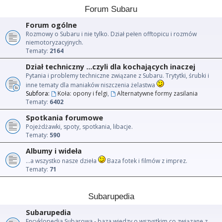
Forum Subaru
Forum ogólne
Rozmowy o Subaru i nie tylko. Dział pełen offtopicu i rozmów
niemotoryzacyjnych.
Tematy:
2164
Dział techniczny ...czyli dla kochających inaczej
Pytania i problemy techniczne związane z Subaru. Trytytki, śrubki i
inne tematy dla maniaków niszczenia żelastwa
Subfora:
Koła: opony i felgi
,
Alternatywne formy zasilania
Tematy:
6402
Spotkania forumowe
Pojeżdżawki, spoty, spotkania, libacje.
Tematy:
590
Albumy i wideła
...a wszystko nasze dzieła
Baza fotek i filmów z imprez.
Tematy:
71
Subarupedia
Subarupedia
Encyklopedia Subarowa - baza wiedzy o wszystkim co związane z