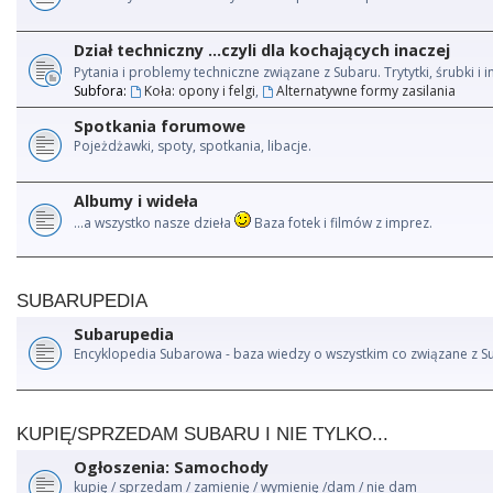
Dział techniczny ...czyli dla kochających inaczej
Pytania i problemy techniczne związane z Subaru. Trytytki, śrubki 
Subfora:
Koła: opony i felgi
,
Alternatywne formy zasilania
Spotkania forumowe
Pojeżdżawki, spoty, spotkania, libacje.
Albumy i wideła
...a wszystko nasze dzieła
Baza fotek i filmów z imprez.
SUBARUPEDIA
Subarupedia
Encyklopedia Subarowa - baza wiedzy o wszystkim co związane z S
KUPIĘ/SPRZEDAM SUBARU I NIE TYLKO...
Ogłoszenia: Samochody
kupię / sprzedam / zamienię / wymienię /dam / nie dam