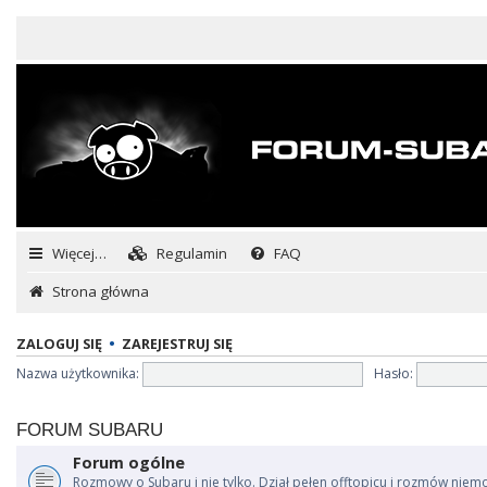
Więcej…
Regulamin
FAQ
Strona główna
ZALOGUJ SIĘ
•
ZAREJESTRUJ SIĘ
Nazwa użytkownika:
Hasło:
FORUM SUBARU
Forum ogólne
Rozmowy o Subaru i nie tylko. Dział pełen offtopicu i rozmów niem