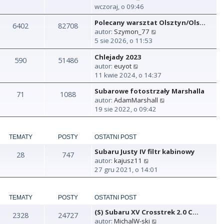
y
wczoraj, o 09:46
ś
Polecany warsztat Olsztyn/Ols…
w
6402
82708
W
autor:
Szymon_77
i
y
5 sie 2026, o 11:53
e
ś
t
Chlejady 2023
w
590
51486
l
W
autor:
euyot
i
n
y
11 kwie 2024, o 14:37
e
a
ś
t
j
Subarowe fotostrzały Marshalla
w
71
1088
l
n
W
autor:
AdamMarshall
i
n
o
y
19 sie 2022, o 09:42
e
a
w
ś
t
j
s
w
l
n
z
i
n
TEMATY
POSTY
OSTATNI POST
o
y
e
a
w
p
Subaru Justy IV filtr kabinowy
t
28
747
j
s
o
W
autor:
kajusz11
l
n
z
s
y
27 gru 2021, o 14:01
n
o
y
t
ś
a
w
p
w
j
s
o
i
TEMATY
POSTY
OSTATNI POST
n
z
s
e
o
y
t
(S) Subaru XV Crosstrek 2.0 C…
t
2328
24727
w
p
W
autor:
MichalW-ski
l