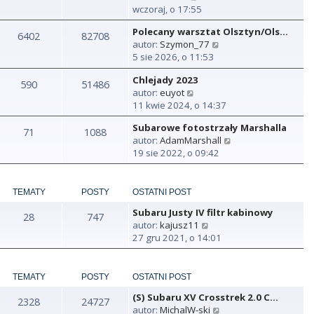
y
wczoraj, o 17:55
ś
Polecany warsztat Olsztyn/Ols…
w
6402
82708
W
autor:
Szymon_77
i
y
5 sie 2026, o 11:53
e
ś
t
Chlejady 2023
w
590
51486
l
W
autor:
euyot
i
n
y
11 kwie 2024, o 14:37
e
a
ś
t
j
Subarowe fotostrzały Marshalla
w
71
1088
l
n
W
autor:
AdamMarshall
i
n
o
y
19 sie 2022, o 09:42
e
a
w
ś
t
j
s
w
l
n
z
i
n
TEMATY
POSTY
OSTATNI POST
o
y
e
a
w
p
Subaru Justy IV filtr kabinowy
t
28
747
j
s
o
W
autor:
kajusz11
l
n
z
s
y
27 gru 2021, o 14:01
n
o
y
t
ś
a
w
p
w
j
s
o
i
TEMATY
POSTY
OSTATNI POST
n
z
s
e
o
y
t
(S) Subaru XV Crosstrek 2.0 C…
t
2328
24727
w
p
W
autor:
MichalW-ski
l