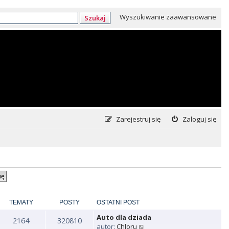
Wyszukiwanie zaawansowane
Szukaj
Zarejestruj się
Zaloguj się
TEMATY
POSTY
OSTATNI POST
Auto dla dziada
2164
320810
W
autor:
Chloru