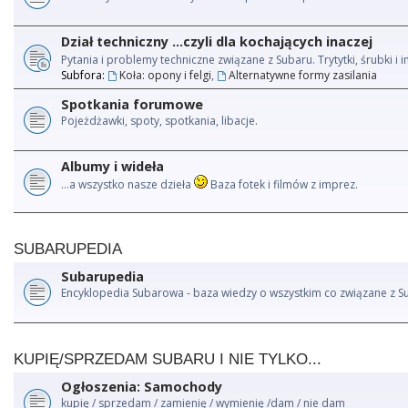
Dział techniczny ...czyli dla kochających inaczej
Pytania i problemy techniczne związane z Subaru. Trytytki, śrubki 
Subfora:
Koła: opony i felgi
,
Alternatywne formy zasilania
Spotkania forumowe
Pojeżdżawki, spoty, spotkania, libacje.
Albumy i wideła
...a wszystko nasze dzieła
Baza fotek i filmów z imprez.
SUBARUPEDIA
Subarupedia
Encyklopedia Subarowa - baza wiedzy o wszystkim co związane z S
KUPIĘ/SPRZEDAM SUBARU I NIE TYLKO...
Ogłoszenia: Samochody
kupię / sprzedam / zamienię / wymienię /dam / nie dam