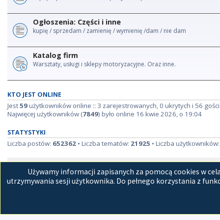
Ogłoszenia: Części i inne
kupię / sprzedam / zamienię / wymienię /dam / nie dam
Katalog firm
Warsztaty, usługi i sklepy motoryzacyjne. Oraz inne.
KTO JEST ONLINE
Jest
59
użytkowników online :: 3 zarejestrowanych, 0 ukrytych i 56 gości
Najwięcej użytkowników (
7849
) było online 16 kwie 2026, o 19:04
STATYSTYKI
Liczba postów:
652362
• Liczba tematów:
21925
• Liczba użytkowników
Strona główna
Kon
Używamy informacji zapisanych za pomocą cookies w celac
utrzymywania sesji użytkownika. Do pełnego korzystania z funkc