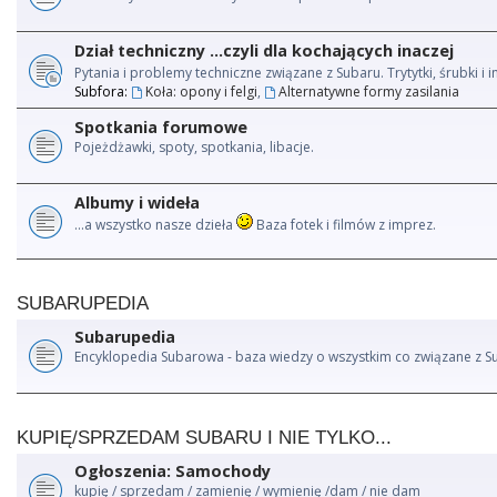
Dział techniczny ...czyli dla kochających inaczej
Pytania i problemy techniczne związane z Subaru. Trytytki, śrubki 
Subfora:
Koła: opony i felgi
,
Alternatywne formy zasilania
Spotkania forumowe
Pojeżdżawki, spoty, spotkania, libacje.
Albumy i wideła
...a wszystko nasze dzieła
Baza fotek i filmów z imprez.
SUBARUPEDIA
Subarupedia
Encyklopedia Subarowa - baza wiedzy o wszystkim co związane z S
KUPIĘ/SPRZEDAM SUBARU I NIE TYLKO...
Ogłoszenia: Samochody
kupię / sprzedam / zamienię / wymienię /dam / nie dam