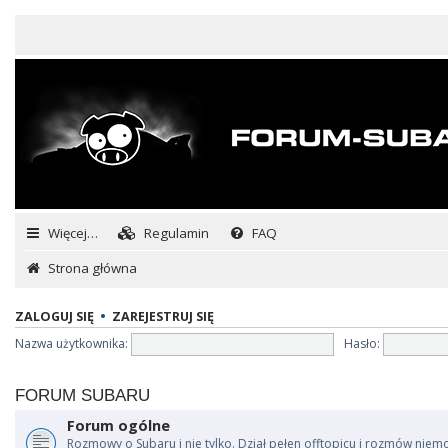
Więcej…
Regulamin
FAQ
Strona główna
ZALOGUJ SIĘ
•
ZAREJESTRUJ SIĘ
Nazwa użytkownika:
Hasło:
FORUM SUBARU
Forum ogólne
Rozmowy o Subaru i nie tylko. Dział pełen offtopicu i rozmów niem