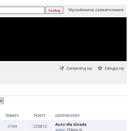
Wyszukiwanie zaawansowane
Szukaj
Zarejestruj się
Zaloguj się
TEMATY
POSTY
OSTATNI POST
Auto dla dziada
2164
320810
W
autor:
Chloru