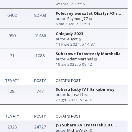
y
wczoraj, o 17:55
ś
Polecany warsztat Olsztyn/Ols…
w
6402
82708
W
autor:
Szymon_77
i
y
5 sie 2026, o 11:53
e
ś
t
Chlejady 2023
w
590
51486
l
W
autor:
euyot
i
n
y
11 kwie 2024, o 14:37
e
a
ś
t
j
Subarowe fotostrzały Marshalla
w
71
1088
l
n
W
autor:
AdamMarshall
i
n
o
y
19 sie 2022, o 09:42
e
a
w
ś
t
j
s
w
l
n
z
i
n
TEMATY
POSTY
OSTATNI POST
o
y
e
a
w
p
Subaru Justy IV filtr kabinowy
t
28
747
j
s
o
W
autor:
kajusz11
l
n
z
s
y
27 gru 2021, o 14:01
n
o
y
t
ś
a
w
p
w
j
s
o
i
TEMATY
POSTY
OSTATNI POST
n
z
s
e
o
y
t
(S) Subaru XV Crosstrek 2.0 C…
t
2328
24727
w
p
W
autor:
MichalW-ski
l