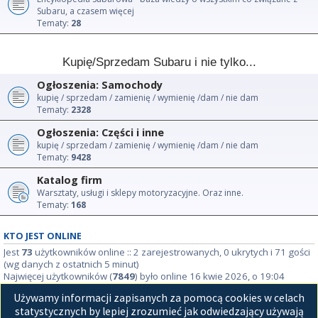
Subaru, a czasem więcej
Tematy:
28
Kupię/Sprzedam Subaru i nie tylko...
Ogłoszenia: Samochody
kupię / sprzedam / zamienię / wymienię /dam / nie dam
Tematy:
2328
Ogłoszenia: Części i inne
kupię / sprzedam / zamienię / wymienię /dam / nie dam
Tematy:
9428
Katalog firm
Warsztaty, usługi i sklepy motoryzacyjne. Oraz inne.
Tematy:
168
KTO JEST ONLINE
Jest
73
użytkowników online :: 2 zarejestrowanych, 0 ukrytych i 71 gości
(wg danych z ostatnich 5 minut)
Najwięcej użytkowników (
7849
) było online 16 kwie 2026, o 19:04
Używamy informacji zapisanych za pomocą cookies w celach
STATYSTYKI
statystycznych by lepiej zrozumieć jak odwiedzający używają