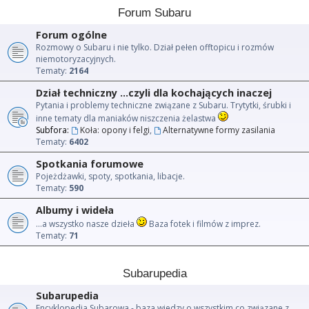
Forum Subaru
Forum ogólne
Rozmowy o Subaru i nie tylko. Dział pełen offtopicu i rozmów
niemotoryzacyjnych.
Tematy:
2164
Dział techniczny ...czyli dla kochających inaczej
Pytania i problemy techniczne związane z Subaru. Trytytki, śrubki i
inne tematy dla maniaków niszczenia żelastwa
Subfora:
Koła: opony i felgi
,
Alternatywne formy zasilania
Tematy:
6402
Spotkania forumowe
Pojeżdżawki, spoty, spotkania, libacje.
Tematy:
590
Albumy i wideła
...a wszystko nasze dzieła
Baza fotek i filmów z imprez.
Tematy:
71
Subarupedia
Subarupedia
Encyklopedia Subarowa - baza wiedzy o wszystkim co związane z