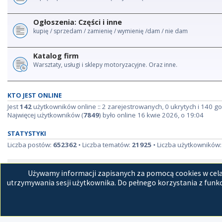
Ogłoszenia: Części i inne
kupię / sprzedam / zamienię / wymienię /dam / nie dam
Katalog firm
Warsztaty, usługi i sklepy motoryzacyjne. Oraz inne.
KTO JEST ONLINE
Jest
142
użytkowników online :: 2 zarejestrowanych, 0 ukrytych i 140 go
Najwięcej użytkowników (
7849
) było online 16 kwie 2026, o 19:04
STATYSTYKI
Liczba postów:
652362
• Liczba tematów:
21925
• Liczba użytkowników
Strona główna
Kon
Używamy informacji zapisanych za pomocą cookies w celac
utrzymywania sesji użytkownika. Do pełnego korzystania z funkc