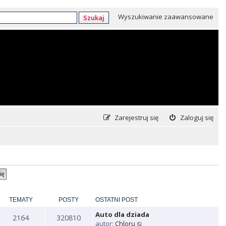
Wyszukiwanie zaawansowane
Szukaj
Zarejestruj się
Zaloguj się
TEMATY
POSTY
OSTATNI POST
Auto dla dziada
2164
320810
W
autor:
Chloru