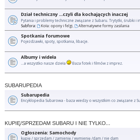
Dział techniczny ...czyli dla kochających inaczej
Pytania i problemy techniczne związane z Subaru. Trytytki, śrubki 
Subfora:
Koła: opony i felgi
,
Alternatywne formy zasilania
Spotkania forumowe
Pojeżdżawki, spoty, spotkania, libacje.
Albumy i wideła
...a wszystko nasze dzieła
Baza fotek i filmów z imprez.
SUBARUPEDIA
Subarupedia
Encyklopedia Subarowa - baza wiedzy o wszystkim co związane z S
KUPIĘ/SPRZEDAM SUBARU I NIE TYLKO...
Ogłoszenia: Samochody
kupię / sprzedam / zamienię / wymienię /dam / nie dam