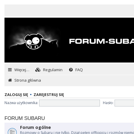
Więcej…
Regulamin
FAQ
Strona główna
ZALOGUJ SIĘ
•
ZAREJESTRUJ SIĘ
Nazwa użytkownika:
Hasło:
FORUM SUBARU
Forum ogólne
Rozmowy o Subaru i nie tylko. Dział pełen offtopicu i rozmów niem