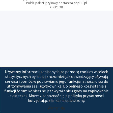
Polski pakiet językowy dostarcza
phpBB.pl
GZIP: Off
Używamy informacji zapisanych za pomocą cookies w celach
statystycznych by lepiej zrozumieć jak odwiedzający używają
serwisu i pomóc w poprawianiu jego funkcjonalności oraz do
utrzymywania sesji użytkownika. Do pełnego korzystania z
funkcji forum konieczne jest wyrażenie zgody na zapisywanie
ciasteczek. Możesz zapoznać się z polityką prywatności
korzystając z linka na dole strony.
Akceptuję