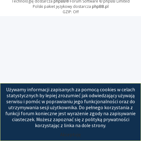
Technologię dostarcza
phpBB
® Forum Software © phpBB Limited
Polski pakiet językowy dostarcza
phpBB.pl
GZIP: Off
Używamy informacji zapisanych za pomocą cookies w celach
statystycznych by lepiej zrozumieć jak odwiedzający używają
serwisu i pomóc w poprawianiu jego funkcjonalności oraz do
utrzymywania sesji użytkownika. Do pełnego korzystania z
funkcji forum konieczne jest wyrażenie zgody na zapisywanie
ciasteczek. Możesz zapoznać się z polityką prywatności
korzystając z linka na dole strony.
Akceptuję