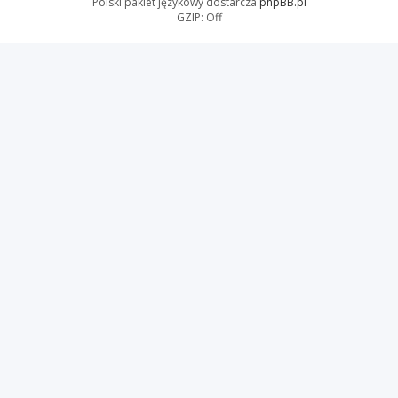
Polski pakiet językowy dostarcza
phpBB.pl
GZIP: Off