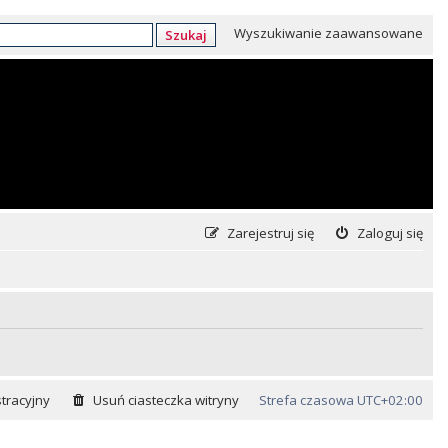
Wyszukiwanie zaawansowane
Szukaj
Zarejestruj się
Zaloguj się
tracyjny
Usuń ciasteczka witryny
Strefa czasowa
UTC+02:00