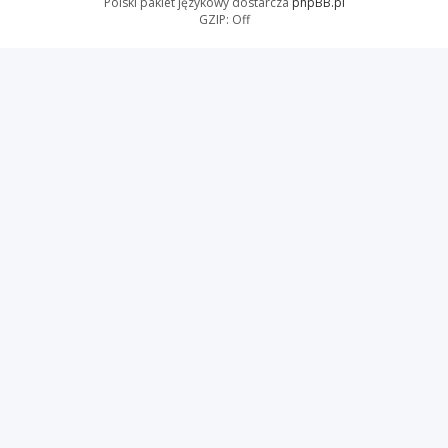
Polski pakiet językowy dostarcza
phpBB.pl
GZIP: Off