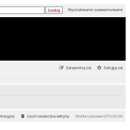
Wyszukiwanie zaawansowane
Szukaj
Zarejestruj się
Zaloguj się
tracyjny
Usuń ciasteczka witryny
Strefa czasowa
UTC+02:00