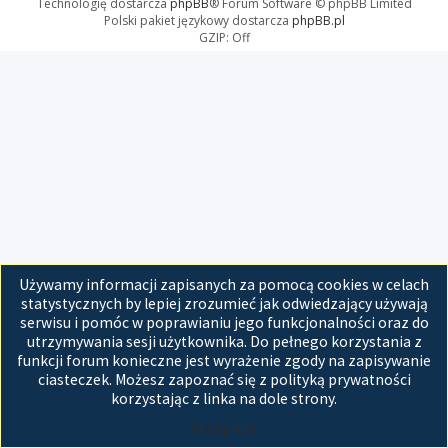
Technologię dostarcza
phpBB
® Forum Software © phpBB Limited
Polski pakiet językowy dostarcza
phpBB.pl
GZIP: Off
Używamy informacji zapisanych za pomocą cookies w celach
statystycznych by lepiej zrozumieć jak odwiedzający używają
serwisu i pomóc w poprawianiu jego funkcjonalności oraz do
utrzymywania sesji użytkownika. Do pełnego korzystania z
funkcji forum konieczne jest wyrażenie zgody na zapisywanie
ciasteczek. Możesz zapoznać się z polityką prywatności
korzystając z linka na dole strony.
Akceptuję