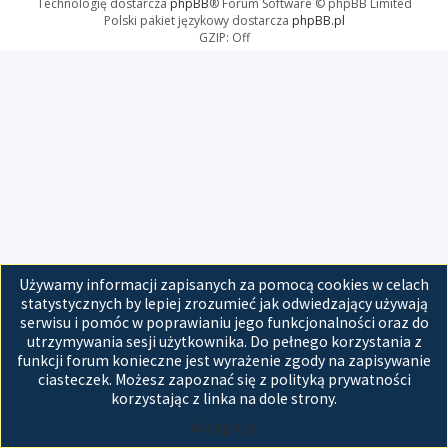
Technologię dostarcza
phpBB
® Forum Software © phpBB Limited
Polski pakiet językowy dostarcza
phpBB.pl
GZIP: Off
Używamy informacji zapisanych za pomocą cookies w celach
statystycznych by lepiej zrozumieć jak odwiedzający używają
serwisu i pomóc w poprawianiu jego funkcjonalności oraz do
utrzymywania sesji użytkownika. Do pełnego korzystania z
funkcji forum konieczne jest wyrażenie zgody na zapisywanie
ciasteczek. Możesz zapoznać się z polityką prywatności
korzystając z linka na dole strony.
Akceptuję