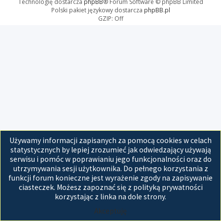
Technologię dostarcza
phpBB
® Forum Software © phpBB Limited
Polski pakiet językowy dostarcza
phpBB.pl
GZIP: Off
Używamy informacji zapisanych za pomocą cookies w celach
statystycznych by lepiej zrozumieć jak odwiedzający używają
serwisu i pomóc w poprawianiu jego funkcjonalności oraz do
utrzymywania sesji użytkownika. Do pełnego korzystania z
funkcji forum konieczne jest wyrażenie zgody na zapisywanie
ciasteczek. Możesz zapoznać się z polityką prywatności
korzystając z linka na dole strony.
Akceptuję