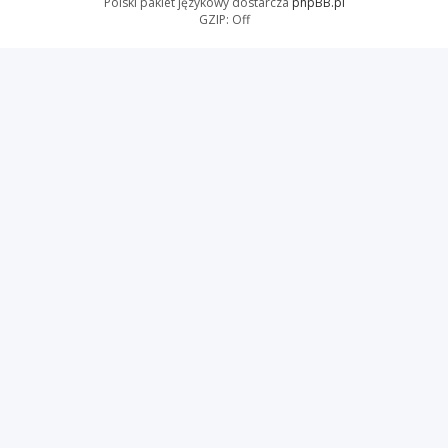
Polski pakiet językowy dostarcza
phpBB.pl
GZIP: Off