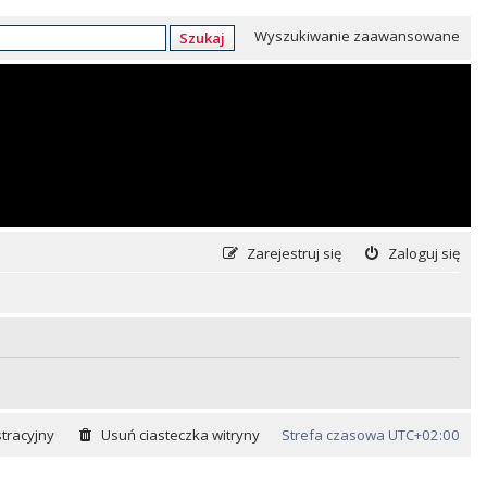
Wyszukiwanie zaawansowane
Szukaj
Zarejestruj się
Zaloguj się
tracyjny
Usuń ciasteczka witryny
Strefa czasowa
UTC+02:00