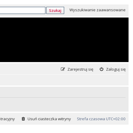
Wyszukiwanie zaawansowane
Szukaj
Zarejestruj się
Zaloguj się
tracyjny
Usuń ciasteczka witryny
Strefa czasowa
UTC+02:00