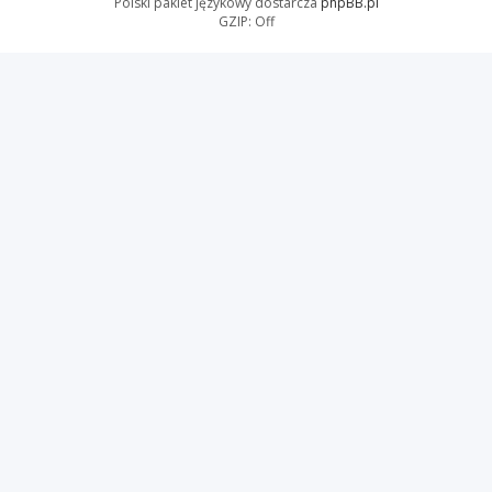
Polski pakiet językowy dostarcza
phpBB.pl
GZIP: Off