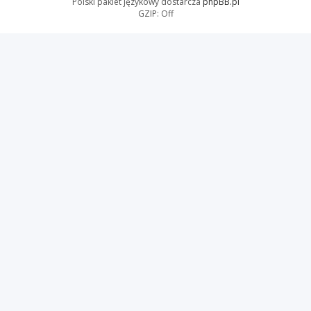
Polski pakiet językowy dostarcza
phpBB.pl
GZIP: Off