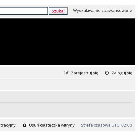
Wyszukiwanie zaawansowane
Szukaj
Zarejestruj się
Zaloguj się
tracyjny
Usuń ciasteczka witryny
Strefa czasowa
UTC+02:00