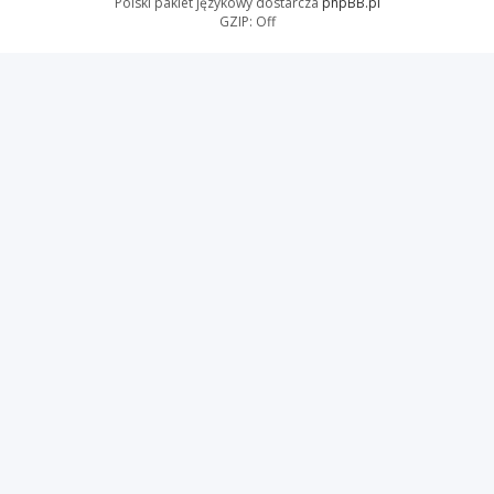
Polski pakiet językowy dostarcza
phpBB.pl
GZIP: Off