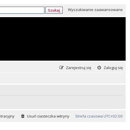
Wyszukiwanie zaawansowane
Szukaj
Zarejestruj się
Zaloguj się
tracyjny
Usuń ciasteczka witryny
Strefa czasowa
UTC+02:00