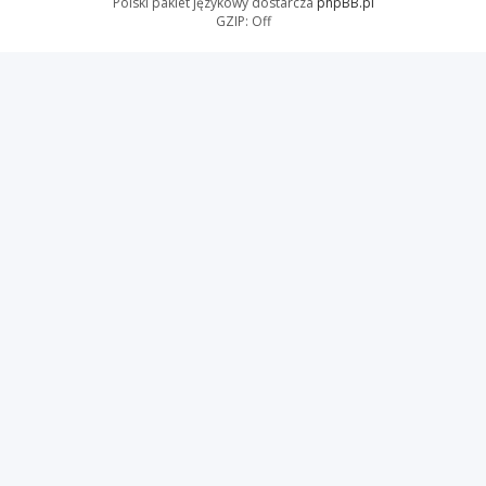
Polski pakiet językowy dostarcza
phpBB.pl
GZIP: Off