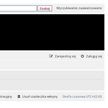
Wyszukiwanie zaawansowane
Szukaj
Zarejestruj się
Zaloguj się
tracyjny
Usuń ciasteczka witryny
Strefa czasowa
UTC+02:00