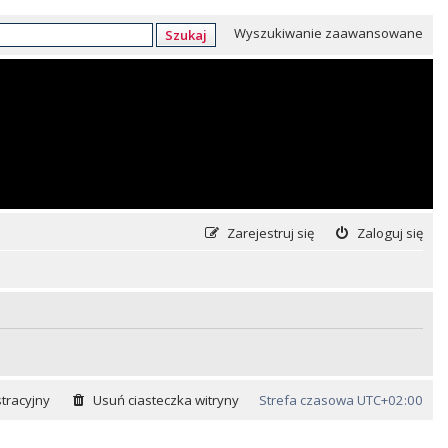
Wyszukiwanie zaawansowane
Szukaj
Zarejestruj się
Zaloguj się
tracyjny
Usuń ciasteczka witryny
Strefa czasowa
UTC+02:00