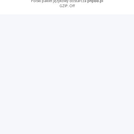
Polski pakiet językowy dostarcza
phpBB.pl
GZIP: Off