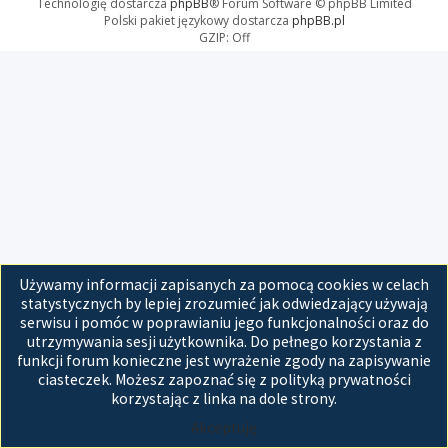
Technologię dostarcza
phpBB
® Forum Software © phpBB Limited
Polski pakiet językowy dostarcza
phpBB.pl
GZIP: Off
Używamy informacji zapisanych za pomocą cookies w celach
statystycznych by lepiej zrozumieć jak odwiedzający używają
serwisu i pomóc w poprawianiu jego funkcjonalności oraz do
utrzymywania sesji użytkownika. Do pełnego korzystania z
funkcji forum konieczne jest wyrażenie zgody na zapisywanie
ciasteczek. Możesz zapoznać się z polityką prywatności
korzystając z linka na dole strony.
Akceptuję